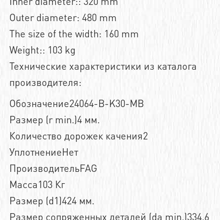
Inner diameter:: 320 mm
Outer diameter: 480 mm
The size of the width: 160 mm
Weight:: 103 kg
Технические характеристики из каталога
производителя:
Обозначение24064-B-K30-MB
Размер (r min.)4 мм.
Количество дорожек качения2
УплотнениеНет
ПроизводительFAG
Масса103 Кг
Размер (d1)424 мм.
Размер сопряженных деталей (da min.)334,6