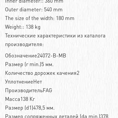
Inner diameter:: 360 mm
Outer diameter: 540 mm
The size of the width: 180 mm
Weight:: 138 kg
Технические характеристики из каталога
производителя:
Обозначение24072-B-MB
Размер (r min.)5 мм.
Количество дорожек качения2
УплотнениеНет
ПроизводительFAG
Масса138 Кг
Размер (d1)478,5 мм.
Размер сопряженных деталей (da min.)378