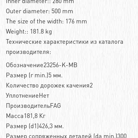
Inner diameter:: 280 mm
Outer diameter: 500 mm
The size of the width: 176 mm
Weight:: 181.8 kg
Технические характеристики из каталога
производителя:
Обозначение23256-K-MB
Размер (r min.)5 мм.
Количество дорожек качения2
УплотнениеНет
ПроизводительFAG
Масса181,8 Кг
Размер (d1)426,3 мм.
Размер сопряженных деталей (da min.)300