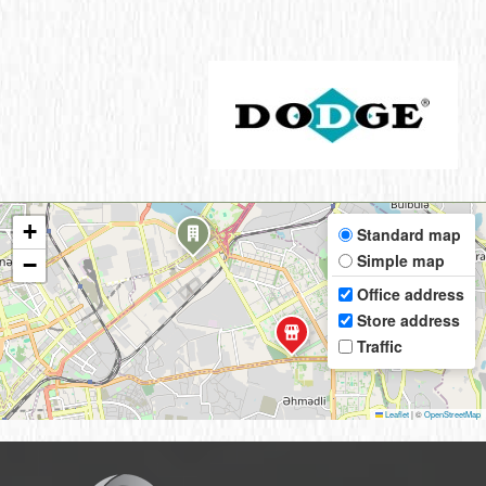
+
Standard map
Simple map
−
Office address
Store address
Traffic
Leaflet
|
©
OpenStreetMap