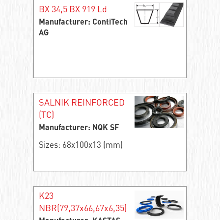
BX 34,5 BX 919 Ld
Manufacturer: ContiTech
AG
SALNIK REINFORCED
(TC)
Manufacturer: NQK SF
Sizes: 68x100x13 (mm)
K23
NBR(79,37x66,67x6,35)