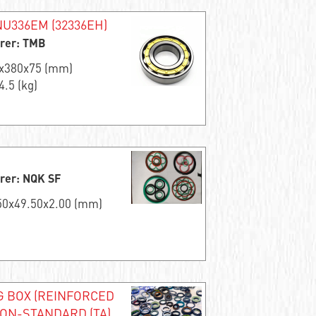
NU336EM (32336EH)
rer: TMB
0x380x75 (mm)
4.5 (kg)
rer: NQK SF
.50x49.50x2.00 (mm)
G BOX (REINFORCED
NON-STANDARD (TA)