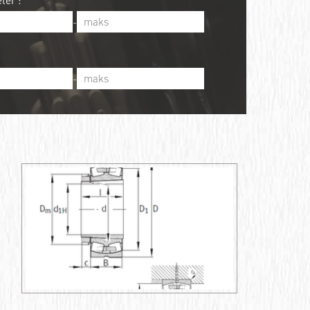
ter :
-
-