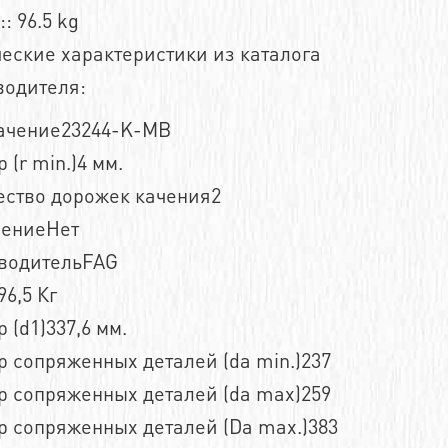
:: 96.5 kg
еские характеристики из каталога
водителя:
ачение23244-K-MB
 (r min.)4 мм.
ество дорожек качения2
нениеНет
водительFAG
6,5 Кг
 (d1)337,6 мм.
 сопряженных деталей (da min.)237
р сопряженных деталей (da max)259
р сопряженных деталей (Da max.)383