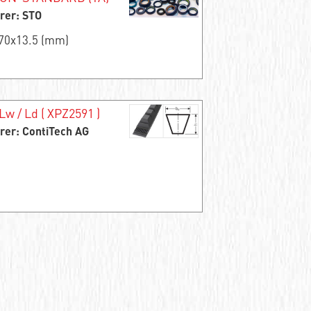
rer: STO
x70x13.5 (mm)
Lw / Ld ( XPZ2591 )
rer: ContiTech AG