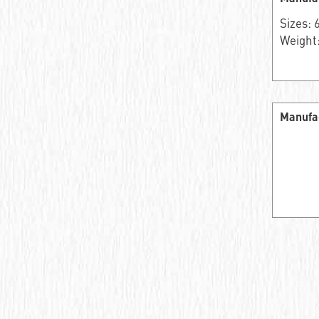
Ball bearing fixed
Sizes:
Weight:
Deep groove ball bearing
Deep groove ball bearings
Deep groove ball bearings
Manufa
Bearing assembly ball radial
Подшипник роликовый игольчатый без
колец
Подшипник игольчатый радиальный
Подшипник шпиндельный
Шарикоподшипник радиально-упорный
ПОДШИПНИК ШАРИКОВЫЙ
РАДИАЛЬНО-СФЕРИЧЕСКИЙ