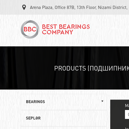
Arena Plaza, Office 87B, 13th Floor, Nizami District
PRODUCTS (ПОДШИПНИК
BEARINGS
M
Single row ball bearings
SEPLƏR
Roller angular contact bearings