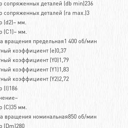
р сопряженных деталей (db min)236
 сопряженных деталей (ra max.)3
 (d2)– мм.
 (C1)– мм.
та вращения предельная1 400 об/мин
ный коэффициент (e)0,37
ный коэффициент (Y0)1,79
ный коэффициент (Y1)1,83
ный коэффициент (Y2)2,72
 (I)186
нение–
 (C)35 мм.
та вращения номинальная850 об/мин
р (Dm)280