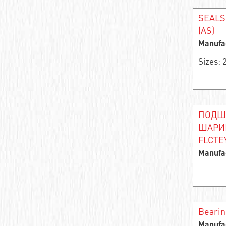
Angular contact roller bearing
SEALS
Single row needle radial self-centering
(AS)
bearing
Manufa
Support roller
Sizes:
Bearing assembly
Thrust ball bearing
ПОДШ
Thrust roller
ШАРИ
FLCTE
Bearing rings
Manufa
Single row thrust roller bearing
Double row angular contact ball bearing
Bearin
Angular contact ball bearing
Manufa