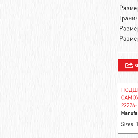
Размер
Needle roller and cage assembly
Гранич
Support roller roller radial single-row
Размер
Closed Linear Bushing
Размер
Cylindrical roller bearing
Needle bearings
Cylindrical rolling bearing
ПОДШ
Cylindrical roller bearings
САМО
Support roller roller radial two-row
22226
Manufa
Stainless steel ball bearings
Sizes:
Wheel bearing