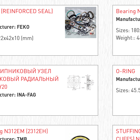
 (REINFORCED SEAL)
Bearing 
Manufactu
cturer: FEKO
Sizes: 18
Weight:: 4
 22x42x10 (mm)
ИПНИКОВЫЙ УЗЕЛ
O-RING
КОВЫЙ РАДИАЛЬНЫЙ
Manufactu
Y20
Sizes: 45
cturer: INA-FAG
g N312EM (2312EH)
STUFFIN
CUFFS) 
cturer: TMB