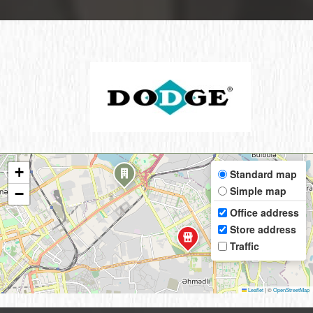
+
Standard map
Simple map
−
Office address
Store address
Traffic
Leaflet
|
©
OpenStreetMap