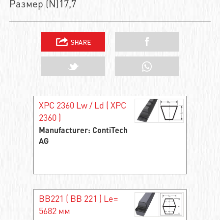
Размер (N)17,7
XPC 2360 Lw / Ld ( ХРС
2360 )
Manufacturer: ContiTech
AG
BB221 ( ВВ 221 ) Le=
5682 мм