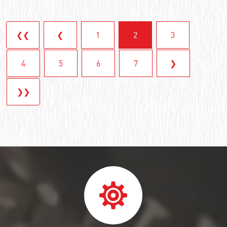
❮❮
❮
1
2
3
4
5
6
7
❯
❯❯