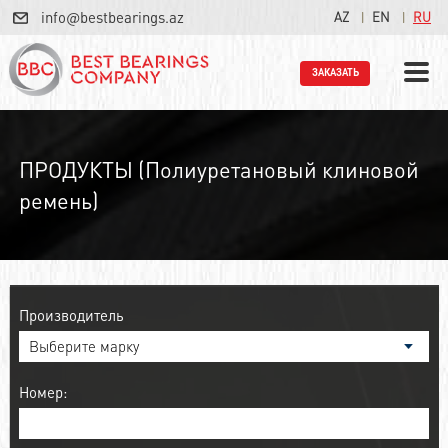
info@bestbearings.az
AZ
EN
RU
ЗАКАЗАТЬ
ПРОДУКТЫ (Полиуретановый клиновой
ремень)
Производитель
Номер: