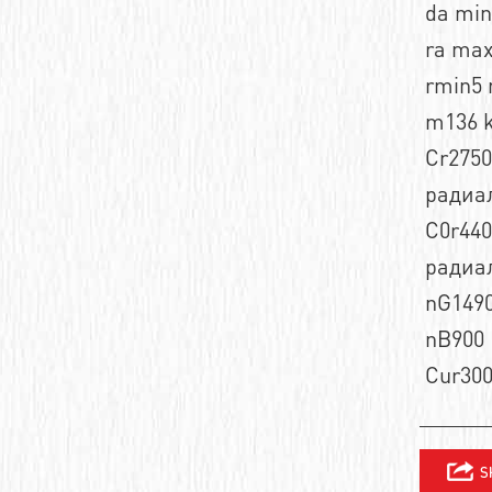
da mi
Шевронные зубчатые ремни
Сверхточные подшипники
ra ma
Зубчатые полиуретановые ремни
rmin5
Высокотемпературные подшипники
m136 k
Двухсторонние зубчатые ремни
Низкотемпературные подшипники
Cr2750
Зубчатые полиуретановые ремни профиля
Миниатюрные радиальные
радиа
шарикоподшипники
C0r440
Самоустанавливающиеся
радиа
шарикоподшипники
nG1490
Двухрядные радиально-упорные
nB900 
шарикоподшипники
Cur30
Радиальные шариковые подшипники
Радиально-упорные однорядные
шарикоподшипники