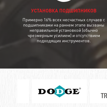
Подшипник шариковый радиальный
УСТАНОВКА ПОДШИПНИКОВ
Радиальные шарикоподшипники
Примерно 16% всех несчастных случаев с
Радиальный шарикоподшипник
подшипниками на раннем этапе вызваны
неправильной установкой (обычно
Подшипниковый узел шариковый
чрезмерным усилием) и отсутствием
радиальный
подходящих инструментов.
Подшипник роликовый игольчатый без
колец
Подшипник игольчатый радиальный
Подшипник шпиндельный
Шарикоподшипник радиально-упорный
ПОДШИПНИК ШАРИКОВЫЙ
РАДИАЛЬНО-СФЕРИЧЕСКИЙ