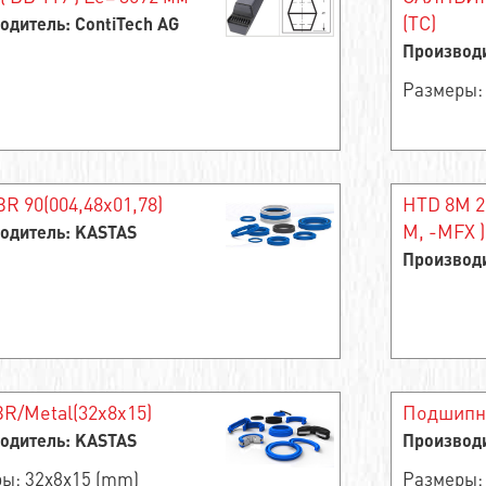
(TC)
одитель: ContiTech AG
Производи
Размеры:
BR 90(004,48x01,78)
HTD 8M 2
M, -MFX )
одитель: KASTAS
Производи
R/Metal(32x8x15)
Подшипни
одитель: KASTAS
Производ
ы: 32x8x15 (mm)
Размеры: