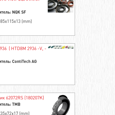
тель: NQK SF
 85x115x13 (mm)
936 ( HTD8M 2936 -V, -
тель: ContiTech AG
к 62072RS (180207K)
итель: TMB
 35x72x17 (mm)