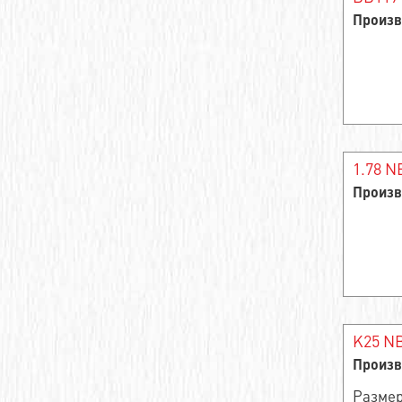
Произв
Игольчатые подшипники
Цилиндрический подшипник качения
Цилиндрические роликоподшипники
Опорный ролик роликовый радиальный
двухрядный
1.78 N
Произв
Шарикоподшипники из нержавеющей
стали
Ступичный подшипник
Подшипник роликовый радиально-
упорный
K25 NB
Подшипник игольчатый радиальный
Произв
самоцентрирующийся однорядный
Размер