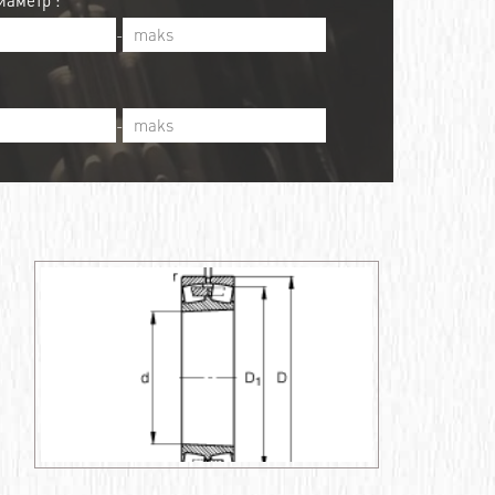
аметр :
-
-