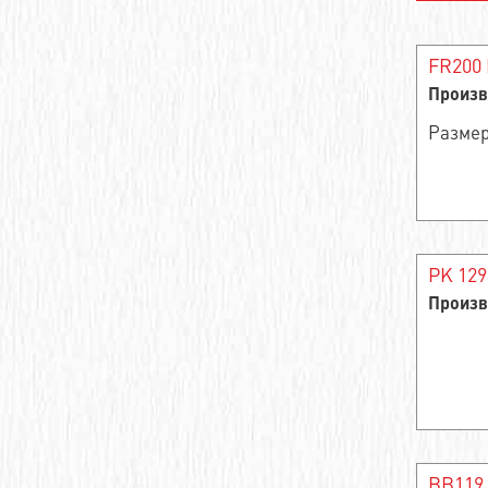
Упорные шарикоподшипники
Упорный игольчатый роликовый
FR200 
сепаратор
Произв
Подшипник скольжения сферический
Размер
Игольчатый подшипник
Обгонная муфта
Сферические подшипники скольжения
PK 129
Произв
Ролик иглы и агрегат клетки
Опорный ролик роликовый радиальный
однорядный
Замкнутый линейный втулочный узел
Цилиндрический роликоподшипник
BB119 