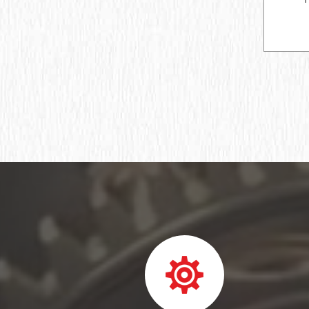
Опорный ролик
Подшипниковый узел
Подшипник шариковый упорный
Упорный ролик
Кольца подшипников
Подшипник роликовый упорный
однорядный
Подшипник шариковый радиально-
упорный двухрядный
Подшипник шариковый радиально-
упорный
Подшипник шариковый закрепляемый