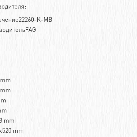
водителя:
ачение22260-K-MB
водительFAG
5 mm
5 mm
mm
mm
,8 mm
x520 mm