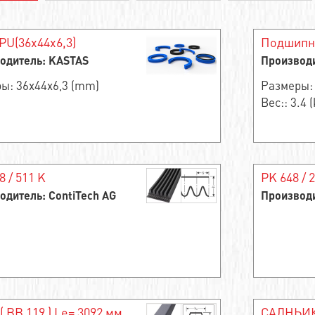
PU(36x44x6,3)
Подшипни
одитель: KASTAS
Производ
ы: 36x44x6,3 (mm)
Размеры:
Вес:: 3.4 (
8 / 511 K
PK 648 / 
одитель: ContiTech AG
Производи
( ВВ 119 ) Le= 3092 мм
САЛНЬИ