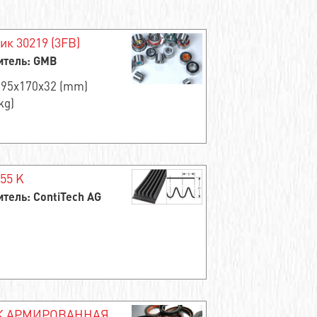
к 30219 (3FB)
итель: GMB
 95x170x32 (mm)
kg)
255 K
тель: ContiTech AG
К АРМИРОВАННАЯ