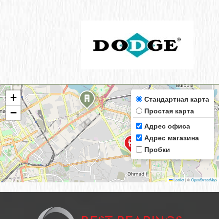
+
Стандартная карта
Простая карта
−
Адрес офиса
Адрес магазина
Пробки
Leaflet
|
©
OpenStreetMap