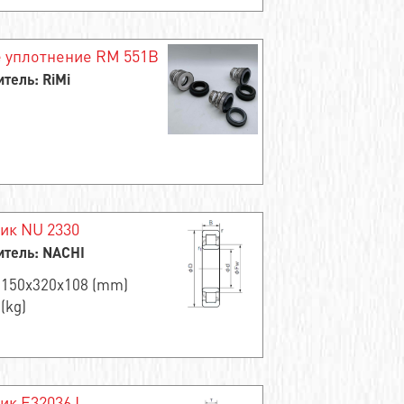
 уплотнение RM 551B
тель: RiMi
ик NU 2330
тель: NACHI
 150x320x108 (mm)
 (kg)
ик E32036J