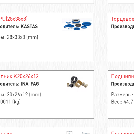
PU(28x38x8)
Торцевое
одитель: KASTAS
Производи
ы: 28x38x8 (mm)
пник K20x26x12
Подшипн
одитель: INA-FAG
Производи
ы: 20x26x12 (mm)
Размеры:
.0011 (kg)
Вес:: 44.7
пник
Подшипн