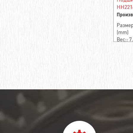
Опорный ролик
HH221
Произв
Подшипниковый узел
Размер
Подшипник шариковый упорный
(mm)
Вес:: 7
Упорный ролик
Кольца подшипников
Подшипник роликовый упорный
однорядный
Подшипник шариковый радиально-
упорный двухрядный
Подшипник шариковый радиально-
упорный
Подшипник шариковый закрепляемый