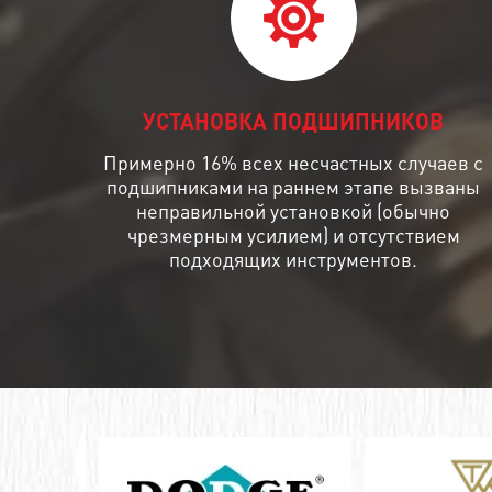
Подшипник шариковый радиальный
Радиальные шарикоподшипники
Радиальный шарикоподшипник
УСТАНОВКА ПОДШИПНИКОВ
Подшипниковый узел шариковый
Примерно 16% всех несчастных случаев с
радиальный
подшипниками на раннем этапе вызваны
неправильной установкой (обычно
Подшипник роликовый игольчатый без
чрезмерным усилием) и отсутствием
колец
подходящих инструментов.
Подшипник игольчатый радиальный
Подшипник шпиндельный
Шарикоподшипник радиально-упорный
ПОДШИПНИК ШАРИКОВЫЙ
РАДИАЛЬНО-СФЕРИЧЕСКИЙ