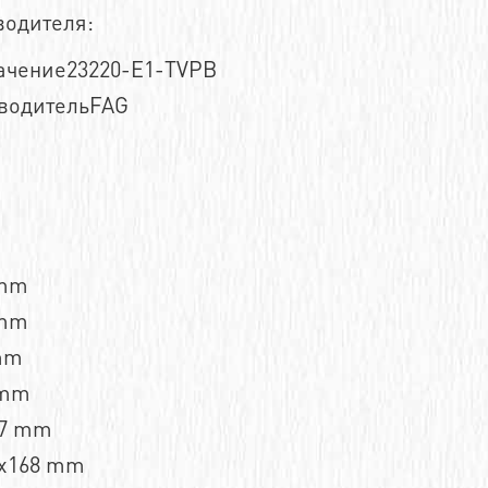
водителя:
ачение23220-E1-TVPB
водительFAG
 mm
 mm
mm
 mm
,7 mm
x168 mm