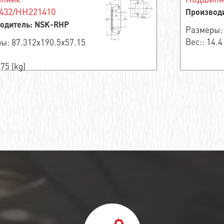
432/HH221410
Производи
одитель: NSK-RHP
Размеры:
Вес:: 14.4
ы: 87.312x190.5x57.15
.75 (kg)