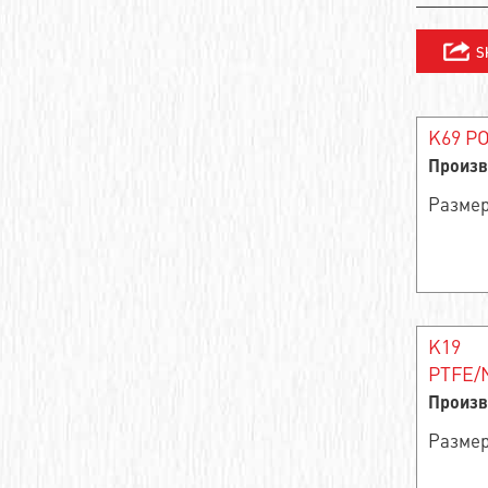
Упорные шарикоподшипники
Упорный игольчатый роликовый
сепаратор
Подшипник скольжения сферический
K69 PO
Произв
Игольчатый подшипник
Размер
Обгонная муфта
Сферические подшипники скольжения
Ролик иглы и агрегат клетки
K19
Опорный ролик роликовый радиальный
PTFE/
однорядный
Произв
Замкнутый линейный втулочный узел
Размер
Цилиндрический роликоподшипник