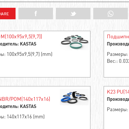
M(100x95x9,5(9,7))
Подшипни
одитель: KASTAS
Производ
ы: 100x95x9,5(9,7) (mm)
Размеры:
Вес:: 0.03
K23 PU(1
NBR/POM(140x117x16)
Производ
одитель: KASTAS
Размеры:
ы: 140x117x16 (mm)