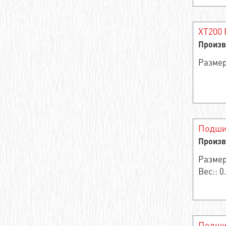
Игольчатые подшипники
XT200 
Цилиндрический подшипник качения
Произв
Цилиндрические роликоподшипники
Размер
Опорный ролик роликовый радиальный
двухрядный
Шарикоподшипники из нержавеющей
стали
Подши
Произв
Ступичный подшипник
Размер
Подшипник роликовый радиально-
Вес:: 0
упорный
Подшипник игольчатый радиальный
самоцентрирующийся однорядный
Подши