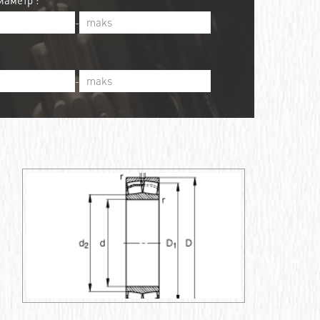
аметр :
-
-