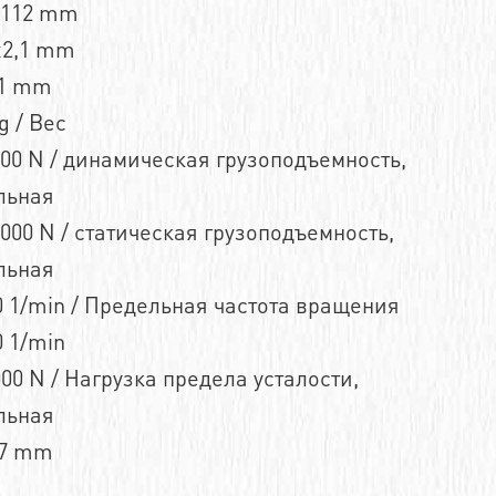
n112 mm
x2,1 mm
,1 mm
g / Вес
00 N / динамическая грузоподъемность,
льная
000 N / статическая грузоподъемность,
льная
 1/min / Предельная частота вращения
 1/min
00 N / Нагрузка предела усталости,
льная
,7 mm