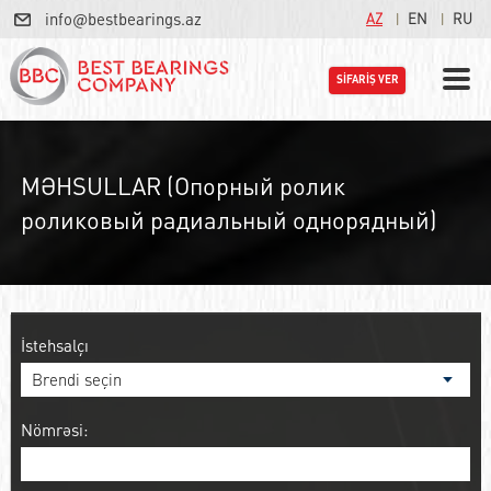
info@bestbearings.az
AZ
EN
RU
SİFARİŞ VER
MƏHSULLAR (Опорный ролик
роликовый радиальный однорядный)
İstehsalçı
Nömrəsi: