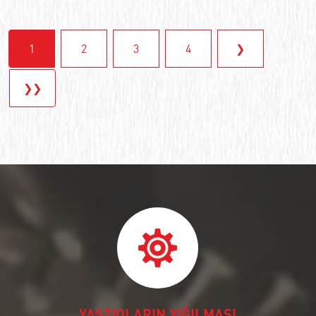
1
2
3
4
❯
❯❯
YASTIQLARIN YIĞILMASI