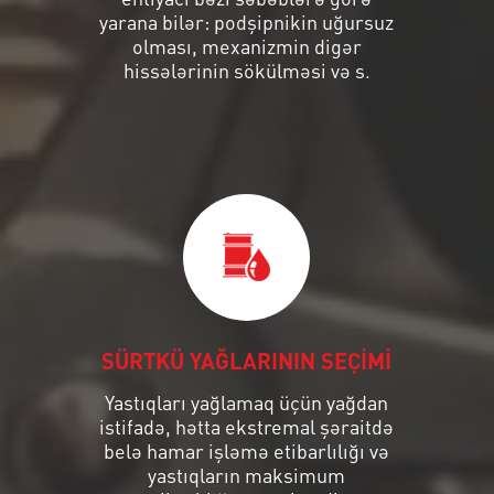
yarana bilər: podşipnikin uğursuz
olması, mexanizmin digər
hissələrinin sökülməsi və s.
SÜRTKÜ YAĞLARININ SEÇİMİ
Yastıqları yağlamaq üçün yağdan
istifadə, hətta ekstremal şəraitdə
belə hamar işləmə etibarlılığı və
yastıqların maksimum