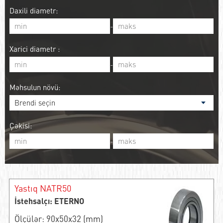
Daxili diametr:
-
Xarici diametr :
-
Məhsulun növü:
Çəkisi:
-
Yastıq NATR50
İstehsalçı: ETERNO
Ölçülər: 90x50x32 (mm)