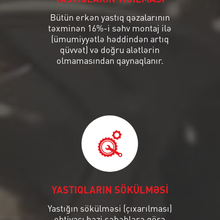
Bütün erkən yastıq qəzalarının
təxminən 16%-i səhv montaj ilə
(ümumiyyətlə həddindən artıq
qüvvət) və doğru alətlərin
olmamasından qaynaqlanır.
YASTIQLARIN SÖKÜLMƏSİ
Yastığın sökülməsi (çıxarılması)
ehtiyacı bəzi səbəblərə görə