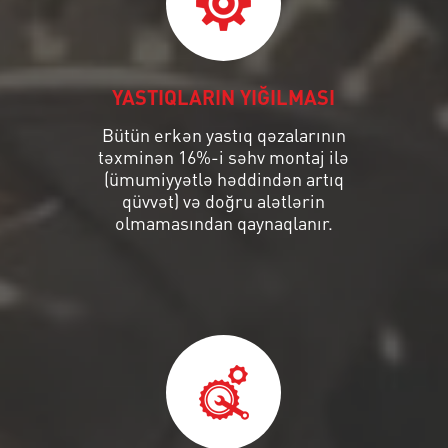
YASTIQLARIN YIĞILMASI
Bütün erkən yastıq qəzalarının
təxminən 16%-i səhv montaj ilə
(ümumiyyətlə həddindən artıq
qüvvət) və doğru alətlərin
olmamasından qaynaqlanır.