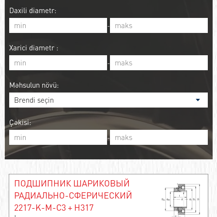
Daxili diametr:
-
Xarici diametr :
-
Məhsulun növü:
Çəkisi:
-
ПОДШИПНИК ШАРИКОВЫЙ
РАДИАЛЬНО-СФЕРИЧЕСКИЙ
2217-K-M-C3 + H317