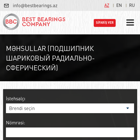
info@bestbearings.az
AZ
EN
RU
SİFARİŞ VER
MƏHSULLAR (ПОДШИПНИК
ШАРИКОВЫЙ РАДИАЛЬНО-
СФЕРИЧЕСКИЙ)
İstehsalçı
Nömrəsi: