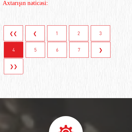
Axtarışın nəticəsi:
❮❮
❮
1
2
3
4
5
6
7
❯
❯❯