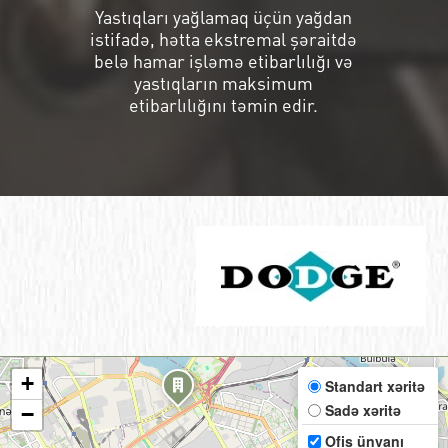
Yastıqları yağlamaq üçün yağdan
istifadə, hətta ekstremal şəraitdə
belə hamar işləmə etibarlılığı və
yastıqların maksimum
etibarlılığını təmin edir.
+
Standart xəritə
Sadə xəritə
−
Ofis ünvanı