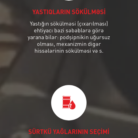
YASTIQLARIN SÖKÜLMƏSİ
Yastığın sökülməsi (çıxarılması)
ehtiyacı bəzi səbəblərə görə
yarana bilər: podşipnikin uğursuz
olması, mexanizmin digər
hissələrinin sökülməsi və s.
SÜRTKÜ YAĞLARININ SEÇİMİ