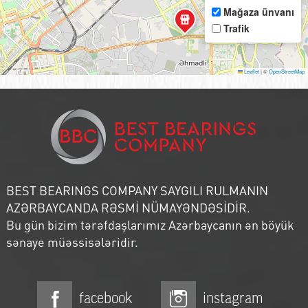
Mağaza ünvanı
Trafik
Leaflet
|
©
OpenStreetMap
BEST BEARINGS COMPANY SAYGILI RULMANIN
AZƏRBAYCANDA RƏSMİ NÜMAYƏNDƏSİDİR.
Bu gün bizim tərəfdaşlarımız Azərbaycanın ən böyük
sənaye müəssisələridir.
facebook
instagram