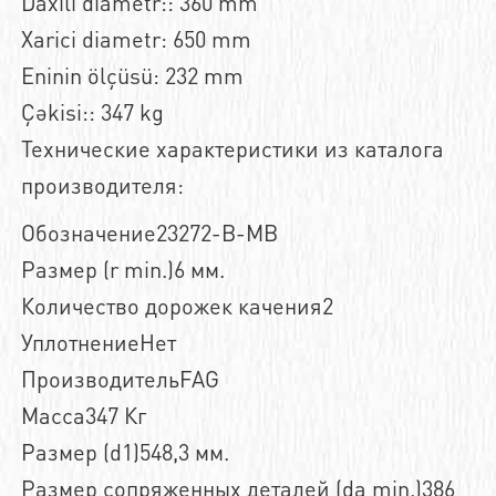
Daxili diametr:: 360 mm
Xarici diametr: 650 mm
Eninin ölçüsü: 232 mm
Çəkisi:: 347 kg
Технические характеристики из каталога
производителя:
Обозначение23272-B-MB
Размер (r min.)6 мм.
Количество дорожек качения2
УплотнениеНет
ПроизводительFAG
Масса347 Кг
Размер (d1)548,3 мм.
Размер сопряженных деталей (da min.)386