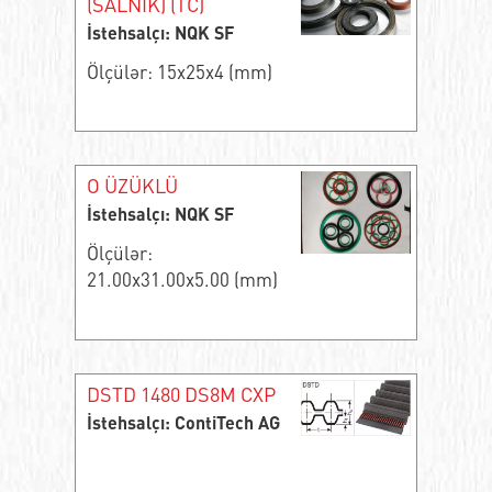
(SALNIK) (TC)
İstehsalçı: NQK SF
Ölçülər: 15x25x4 (mm)
O ÜZÜKLÜ
İstehsalçı: NQK SF
Ölçülər:
21.00x31.00x5.00 (mm)
DSTD 1480 DS8M CXP
İstehsalçı: ContiTech AG