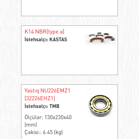
K14 NBR(type a)
İstehsalçı: KASTAS
Yastıq NU226EMZ1
(32226EHZ1)
İstehsalçı: TMB
Ölçülər: 130x230x40
(mm)
Çəkisi:: 6.45 (kg)