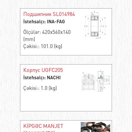
Подшипник SL014984
İstehsalçı: INA-FAG
Ölçülər: 420x560x140
(mm)
Çəkisi:: 101.0 (kg)
Корпус UGFC205
İstehsalçı: NACHI
Çəkisi:: 1.0 (kg)
KİPGƏC MANJET