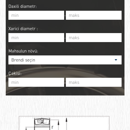
Daxili diametr:
-
Xarici diametr :
-
Məhsulun növü:
Çəkisi:
-