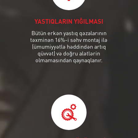
YASTIQLARIN YIĞILMASI
Bütün erkən yastıq qəzalarının
təxminən 16%-i səhv montaj ilə
(ümumiyyətlə həddindən artıq
qüvvət) və doğru alətlərin
olmamasından qaynaqlanır.