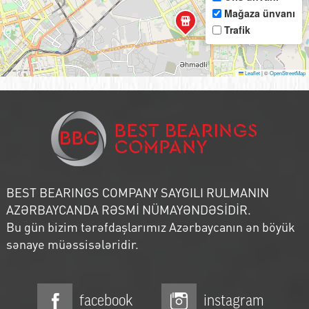
Mağaza ünvanı
Trafik
Leaflet
|
©
OpenStreetMap
BEST BEARINGS COMPANY SAYGILI RULMANIN
AZƏRBAYCANDA RƏSMİ NÜMAYƏNDƏSİDİR.
Bu gün bizim tərəfdaşlarımız Azərbaycanın ən böyük
sənaye müəssisələridir.
facebook
instagram