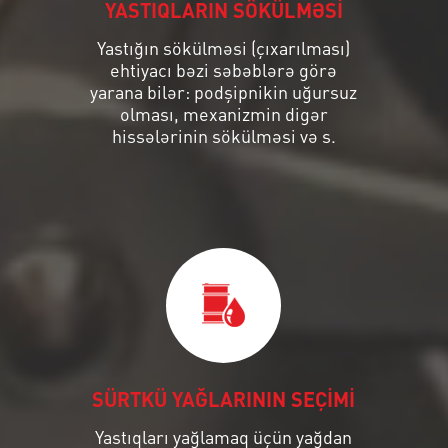
YASTIQLARIN SÖKÜLMƏSİ
Yastığın sökülməsi (çıxarılması)
ehtiyacı bəzi səbəblərə görə
yarana bilər: podşipnikin uğursuz
olması, mexanizmin digər
hissələrinin sökülməsi və s.
SÜRTKÜ YAĞLARININ SEÇİMİ
Yastıqları yağlamaq üçün yağdan