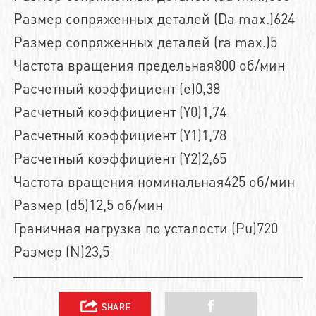
Размер сопряженных деталей (Da max.)624
Размер сопряженных деталей (ra max.)5
Частота вращения предельная800 об/мин
Расчетный коэффициент (e)0,38
Расчетный коэффициент (Y0)1,74
Расчетный коэффициент (Y1)1,78
Расчетный коэффициент (Y2)2,65
Частота вращения номинальная425 об/мин
Размер (d5)12,5 об/мин
Граничная нагрузка по усталости (Pu)720
Размер (N)23,5