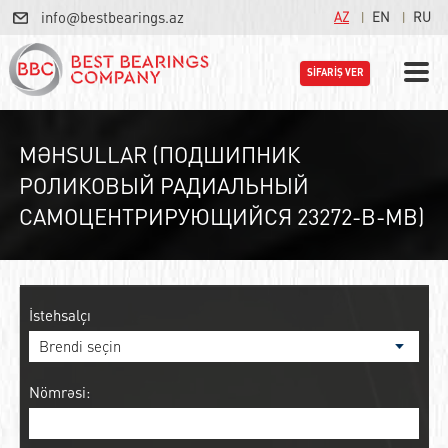
info@bestbearings.az
AZ
EN
RU
SİFARİŞ VER
MƏHSULLAR (ПОДШИПНИК
РОЛИКОВЫЙ РАДИАЛЬНЫЙ
САМОЦЕНТРИРУЮЩИЙСЯ 23272-B-MB)
İstehsalçı
Nömrəsi: