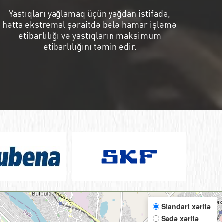
Yastıqları yağlamaq üçün yağdan istifadə,
hətta ekstremal şəraitdə belə hamar işləmə
etibarlılığı və yastıqların maksimum
etibarlılığını təmin edir.
Standart xəritə
Sadə xəritə