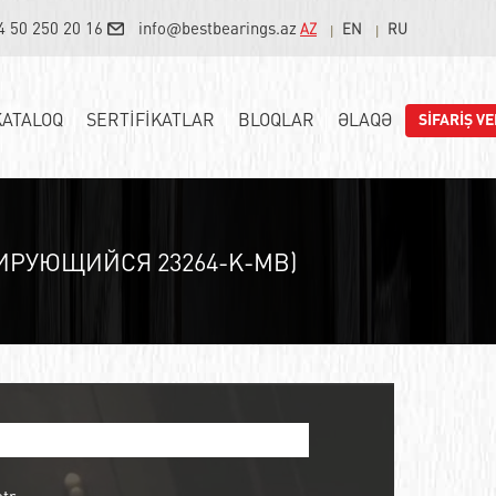
4 50 250 20 16
info@bestbearings.az
AZ
EN
RU
KATALOQ
SERTİFİKATLAR
BLOQLAR
ƏLAQƏ
SİFARİŞ VE
РУЮЩИЙСЯ 23264-K-MB)