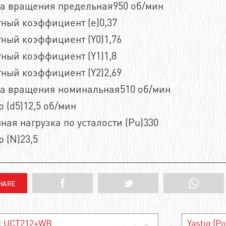
та вращения предельная950 об/мин
ный коэффициент (e)0,37
ный коэффициент (Y0)1,76
ный коэффициент (Y1)1,8
ный коэффициент (Y2)2,69
та вращения номинальная510 об/мин
 (d5)12,5 об/мин
ная нагрузка по усталости (Pu)330
 (N)23,5
с UCT212+WB
Yastıq (P