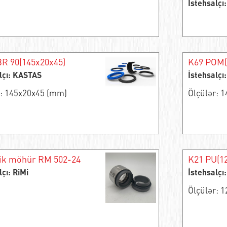
İstehsalçı
R 90(145x20x45)
K69 POM(
lçı: KASTAS
İstehsalçı
r: 145x20x45 (mm)
Ölçülər: 
ik möhür RM 502-24
K21 PU(1
lçı: RiMi
İstehsalçı
Ölçülər: 