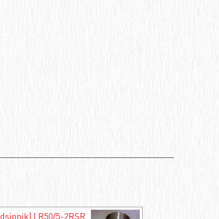
odşipnik) LR50/5-2RSR