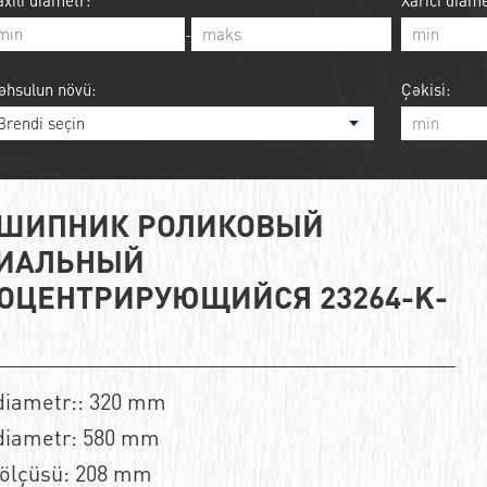
xili diametr:
Xarici diame
-
əhsulun növü:
Çəkisi:
ШИПНИК РОЛИКОВЫЙ
ИАЛЬНЫЙ
ОЦЕНТРИРУЮЩИЙСЯ 23264-K-
 diametr:: 320 mm
 diametr: 580 mm
 ölçüsü: 208 mm