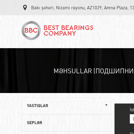
Bakı şəhəri, Nizami rayonu, AZ1029, Arena Plaza, 1
MƏHSULLAR (ПОДШИПНИ
YASTIQLAR
İs
Однорядные шариковые подшипники
SEPLƏR
Роликовые радиально-упорные