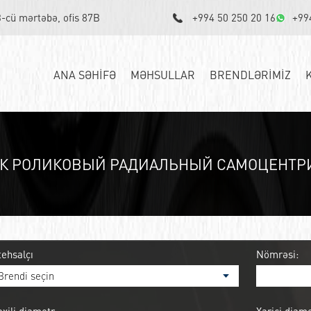
3-cü mərtəbə, ofis 87B
+994 50 250 20 16
+99
ANA SƏHİFƏ
MƏHSULLAR
BRENDLƏRİMİZ
К РОЛИКОВЫЙ РАДИАЛЬНЫЙ САМОЦЕНТРИ
tehsalçı
Nömrəsi: