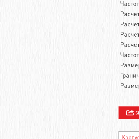
Часто
Шевронные зубчатые ремни
Сверхточные подшипники
Расчет
Зубчатые полиуретановые ремни
Расчет
Высокотемпературные подшипники
Расчет
Двухсторонние зубчатые ремни
Низкотемпературные подшипники
Расчет
Зубчатые полиуретановые ремни профиля
Миниатюрные радиальные
Часто
шарикоподшипники
Размер
Самоустанавливающиеся
Гранич
шарикоподшипники
Размер
Двухрядные радиально-упорные
шарикоподшипники
Радиальные шариковые подшипники
Радиально-упорные однорядные
шарикоподшипники
Корпу