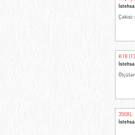
Упорные шарикоподшипники
İstehsa
Çəkisi::
Упорный игольчатый роликовый
сепаратор
Подшипник скольжения сферический
Игольчатый подшипник
K18 (1
Обгонная муфта
İstehsa
Ölçülə
Сферические подшипники скольжения
Ролик иглы и агрегат клетки
Опорный ролик роликовый радиальный
однорядный
350XL
Замкнутый линейный втулочный узел
İstehsa
Цилиндрический роликоподшипник