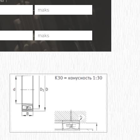
tr :
-
-