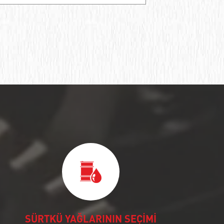
SÜRTKÜ YAĞLARININ SEÇİMİ