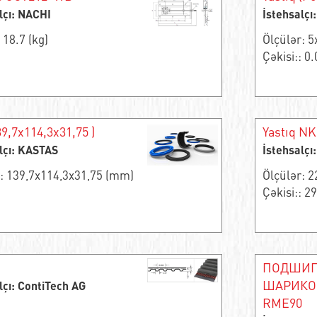
lçı: NACHI
İstehsalçı
 18.7 (kg)
Ölçülər: 
Çəkisi:: 0.
39,7x114,3x31,75 )
Yastıq NK
lçı: KASTAS
İstehsalç
r: 139,7x114,3x31,75 (mm)
Ölçülər: 
Çəkisi:: 29
ПОДШИП
ШАРИКО
lçı: ContiTech AG
RME90