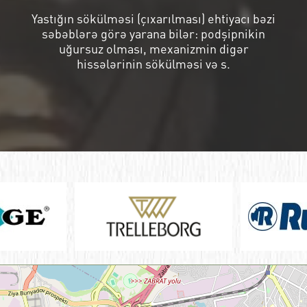
Yastığın sökülməsi (çıxarılması) ehtiyacı bəzi
səbəblərə görə yarana bilər: podşipnikin
uğursuz olması, mexanizmin digər
hissələrinin sökülməsi və s.