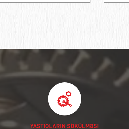
YASTIQLARIN SÖKÜLMƏSİ