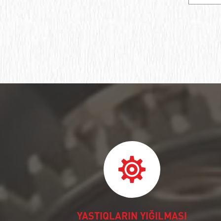
Опорный ролик
Подшипниковый узел
Подшипник шариковый упорный
Упорный ролик
Кольца подшипников
Подшипник роликовый упорный
однорядный
Подшипник шариковый радиально-
упорный двухрядный
Подшипник шариковый радиально-
упорный
Подшипник шариковый закрепляемый
YASTIQLARIN YIĞILMASI