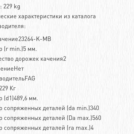
: 229 kg
еские характеристики из каталога
водителя:
ачение23264-K-MB
 (r min.)5 мм.
ество дорожек качения2
нениеНет
водительFAG
229 Кг
 (d1)489,6 мм.
 сопряженных деталей (da min.)340
р сопряженных деталей (Da max.)560
 сопряженных деталей (ra max.)4