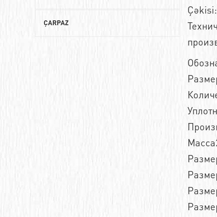
Çəkisi:
Роликовые цилиндрические подшипники
Резиновый зубчатый ремень
Технич
ÇARPAZ
Сферические роликовые подшипники
произ
Ремни зубчатые из полиуретана
Радиально-упорные шариковые
Обозн
Ремни клиновые
подшипники
Размер
Ремни многоручьевые
Конические роликовые подшипники
Колич
Сверхмощные ремни
Уплот
Упорные шариковые подшипники
Произ
Зубчатый ремень
Упорные роликовые подшипники
Масса
Клиновой ремень
Шарнирные подшипники (GE)
Размер
Поликлиновые ремни
Опорные ролики
Размер
Многоручьевые клиновые ремни
Разме
Комбинированные подшипники
Размер
Двухсторонний зубчатый
Закрепляемые подшипники