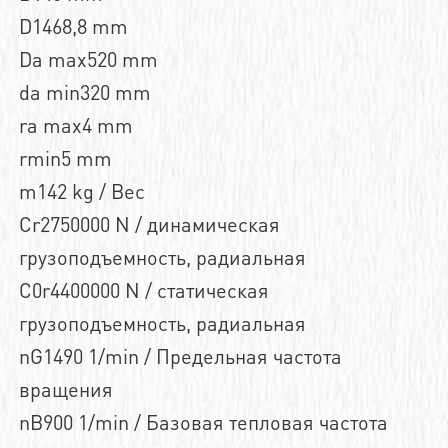
D1468,8 mm
Da max520 mm
da min320 mm
ra max4 mm
rmin5 mm
m142 kg / Вес
Cr2750000 N / динамическая
грузоподъемность, радиальная
C0r4400000 N / статическая
грузоподъемность, радиальная
nG1490 1/min / Предельная частота
вращения
nB900 1/min / Базовая тепловая частота