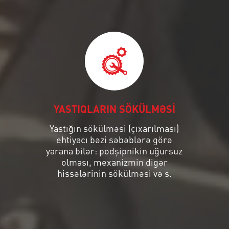
YASTIQLARIN SÖKÜLMƏSİ
Yastığın sökülməsi (çıxarılması)
ehtiyacı bəzi səbəblərə görə
yarana bilər: podşipnikin uğursuz
olması, mexanizmin digər
hissələrinin sökülməsi və s.