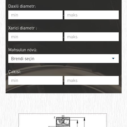
Daxili diametr:
-
Xarici diametr :
-
Məhsulun növü:
Çəkisi:
-