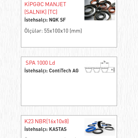
KİPGƏC MANJET
(SALNIK) (TC)
İstehsalçı: NQK SF
Ölçülər: 55x100x10 (mm)
SPA 1000 Ld
İstehsalçı: ContiTech AG
K23 NBR(16x10x8)
İstehsalçı: KASTAS