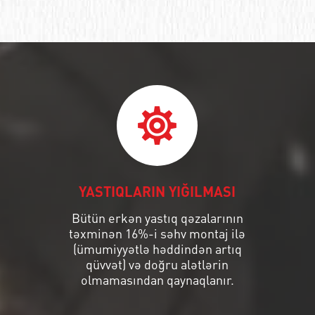
YASTIQLARIN YIĞILMASI
Bütün erkən yastıq qəzalarının
təxminən 16%-i səhv montaj ilə
(ümumiyyətlə həddindən artıq
qüvvət) və doğru alətlərin
olmamasından qaynaqlanır.