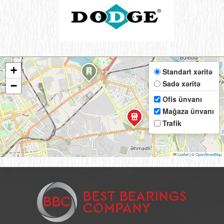
+
Standart xəritə
Sadə xəritə
−
Ofis ünvanı
Mağaza ünvanı
Trafik
Leaflet
|
©
OpenStreetMap