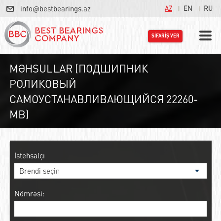
info@bestbearings.az
AZ
EN
RU
SİFARİŞ VER
MƏHSULLAR (ПОДШИПНИК
РОЛИКОВЫЙ
САМОУСТАНАВЛИВАЮЩИЙСЯ 22260-
MB)
İstehsalçı
Nömrəsi: