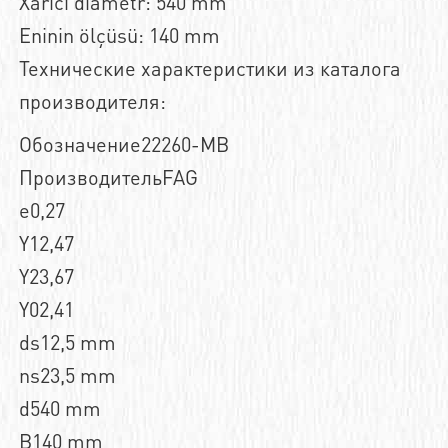
Xarici diametr: 540 mm
Eninin ölçüsü: 140 mm
Технические характеристики из каталога
производителя:
Обозначение22260-MB
ПроизводительFAG
e0,27
Y12,47
Y23,67
Y02,41
ds12,5 mm
ns23,5 mm
d540 mm
B140 mm