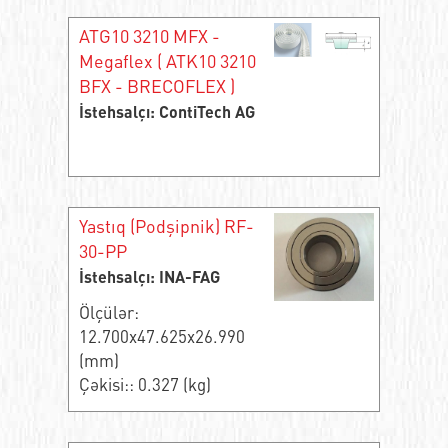
ATG10 3210 MFX -
Megaflex ( ATK10 3210
BFX - BRECOFLEX )
İstehsalçı: ContiTech AG
Yastıq (Podşipnik) RF-
30-PP
İstehsalçı: INA-FAG
Ölçülər:
12.700x47.625x26.990
(mm)
Çəkisi:: 0.327 (kg)