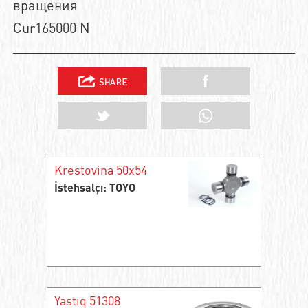
вращения
Cur165000 N
Krestovina 50x54
İstehsalçı: TOYO
Yastıq 51308