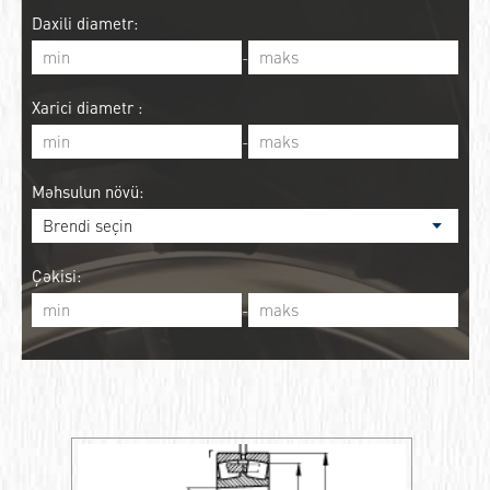
Daxili diametr:
-
Xarici diametr :
-
Məhsulun növü:
Çəkisi:
-