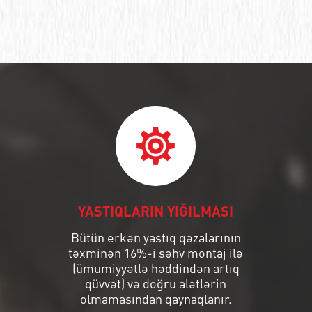
YASTIQLARIN YIĞILMASI
Bütün erkən yastıq qəzalarının
təxminən 16%-i səhv montaj ilə
(ümumiyyətlə həddindən artıq
qüvvət) və doğru alətlərin
olmamasından qaynaqlanır.