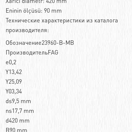
Xarici diametr: 420 mm
Eninin ölçüsü: 90 mm
Технические характеристики из каталога
производителя:
Обозначение23960-B-MB
ПроизводительFAG
e0,2
Y13,42
Y25,09
Y03,34
ds9,5 mm
ns17,7 mm
d420 mm
B90 mm