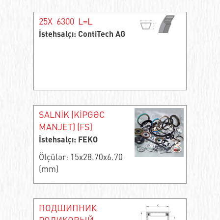
25X 6300 L=L
İstehsalçı: ContiTech AG
SALNİK (KİPGƏC
MANJET) (FS)
İstehsalçı: FEKO
Ölçülər: 15x28.70x6.70
(mm)
ПОДШИПНИК
РОЛИКОВЫЙ