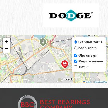
+
Standart xəritə
Sadə xəritə
−
Ofis ünvanı
Mağaza ünvanı
Trafik
Leaflet
|
©
OpenStreetMap