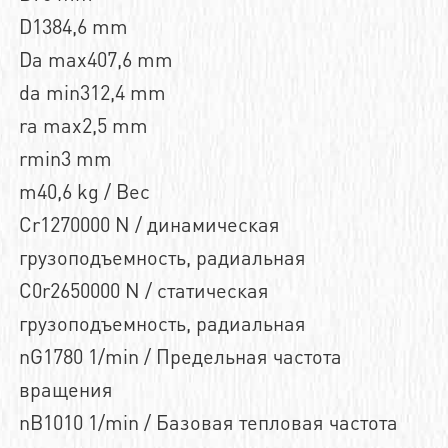
D1384,6 mm
Da max407,6 mm
da min312,4 mm
ra max2,5 mm
rmin3 mm
m40,6 kg / Вес
Cr1270000 N / динамическая
грузоподъемность, радиальная
C0r2650000 N / статическая
грузоподъемность, радиальная
nG1780 1/min / Предельная частота
вращения
nB1010 1/min / Базовая тепловая частота