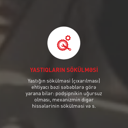
YASTIQLARIN SÖKÜLMƏSİ
Yastığın sökülməsi (çıxarılması)
ehtiyacı bəzi səbəblərə görə
yarana bilər: podşipnikin uğursuz
olması, mexanizmin digər
hissələrinin sökülməsi və s.