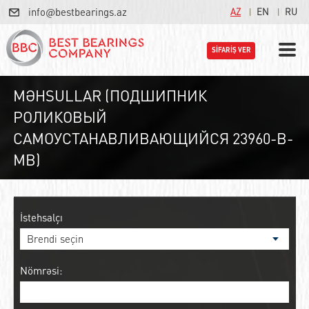
info@bestbearings.az
AZ
EN
RU
SİFARİŞ VER
MƏHSULLAR (ПОДШИПНИК
РОЛИКОВЫЙ
САМОУСТАНАВЛИВАЮЩИЙСЯ 23960-B-
MB)
İstehsalçı
Nömrəsi: