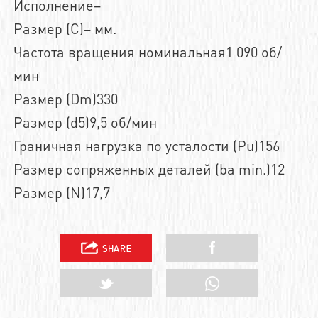
Исполнение–
Размер (C)– мм.
Частота вращения номинальная1 090 об/
мин
Размер (Dm)330
Размер (d5)9,5 об/мин
Граничная нагрузка по усталости (Pu)156
Размер сопряженных деталей (ba min.)12
Размер (N)17,7