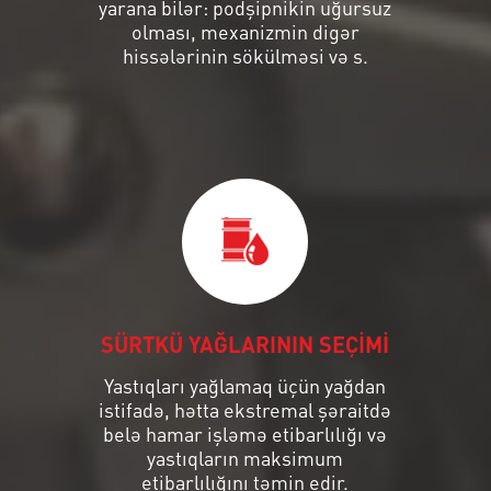
yarana bilər: podşipnikin uğursuz
olması, mexanizmin digər
hissələrinin sökülməsi və s.
SÜRTKÜ YAĞLARININ SEÇİMİ
Yastıqları yağlamaq üçün yağdan
istifadə, hətta ekstremal şəraitdə
belə hamar işləmə etibarlılığı və
yastıqların maksimum
etibarlılığını təmin edir.