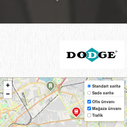
+
Standart xəritə
Sadə xəritə
−
Ofis ünvanı
Mağaza ünvanı
Trafik