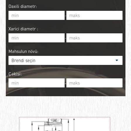
Daxili diametr:
-
Xarici diametr :
-
Məhsulun növü:
Çəkisi:
-