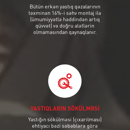
Bütün erkən yastıq qəzalarının
təxminən 16%-i səhv montaj ilə
(ümumiyyətlə həddindən artıq
qüvvət) və doğru alətlərin
olmamasından qaynaqlanır.
YASTIQLARIN SÖKÜLMƏSİ
Yastığın sökülməsi (çıxarılması)
ehtiyacı bəzi səbəblərə görə