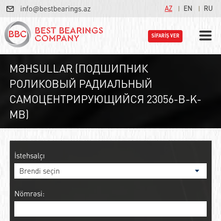
info@bestbearings.az
AZ
EN
RU
SİFARİŞ VER
MƏHSULLAR (ПОДШИПНИК
РОЛИКОВЫЙ РАДИАЛЬНЫЙ
САМОЦЕНТРИРУЮЩИЙСЯ 23056-B-K-
MB)
İstehsalçı
Nömrəsi: