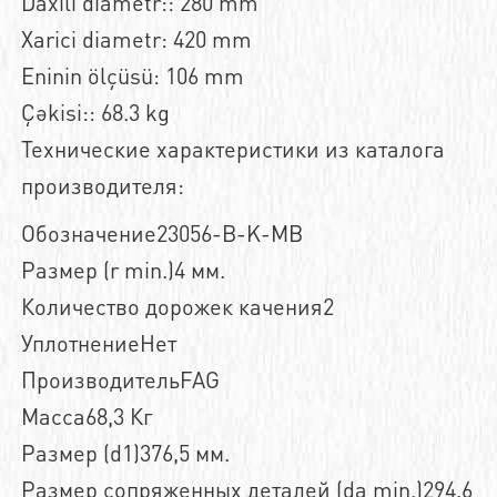
Daxili diametr:: 280 mm
Xarici diametr: 420 mm
Eninin ölçüsü: 106 mm
Çəkisi:: 68.3 kg
Технические характеристики из каталога
производителя:
Обозначение23056-B-K-MB
Размер (r min.)4 мм.
Количество дорожек качения2
УплотнениеНет
ПроизводительFAG
Масса68,3 Кг
Размер (d1)376,5 мм.
Размер сопряженных деталей (da min.)294,6