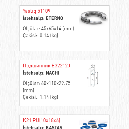
Yastıq 51109
İstehsalçı: ETERNO
Ölçülər: 45x65x14 (mm)
Çəkisi:: 0.14 (kg)
Подшипник E32212J
İstehsalçı: NACHI
Ölçülər: 60x110x29.75
(mm)
Çəkisi:: 1.14 (kg)
K21 PU(10x18x6)
İstehsalçı: KASTAS