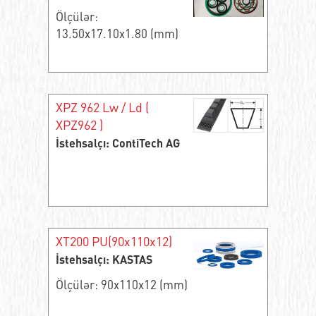
Ölçülər:
13.50x17.10x1.80 (mm)
XPZ 962 Lw / Ld (
XPZ962 )
İstehsalçı: ContiTech AG
XT200 PU(90x110x12)
İstehsalçı: KASTAS
Ölçülər: 90x110x12 (mm)