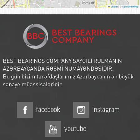
Leaflet
|
©
OpenStreetMap
BEST BEARINGS COMPANY SAYGILI RULMANIN
AZƏRBAYCANDA RƏSMİ NÜMAYƏNDƏSİDİR.
Bu gün bizim tərəfdaşlarımız Azərbaycanın ən böyük
sənaye müəssisələridir.
facebook
instagram
youtube