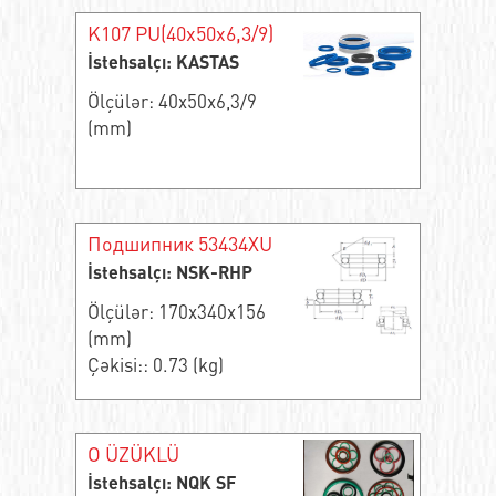
K107 PU(40x50x6,3/9)
İstehsalçı: KASTAS
Ölçülər: 40x50x6,3/9
(mm)
Подшипник 53434XU
İstehsalçı: NSK-RHP
Ölçülər: 170x340x156
(mm)
Çəkisi:: 0.73 (kg)
O ÜZÜKLÜ
İstehsalçı: NQK SF