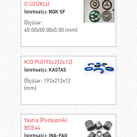
O ÜZÜKLÜ
İstehsalçı: NQK SF
Ölçülər:
40.00x50.00x5.00 (mm)
K33 PU(192x212x12)
İstehsalçı: KASTAS
Ölçülər: 192x212x12
(mm)
Yastıq (Podşipnik)
BCE44
İstehsalçı: INA-FAG