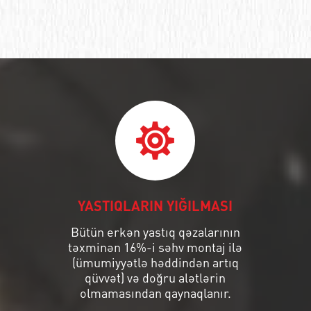
YASTIQLARIN YIĞILMASI
Bütün erkən yastıq qəzalarının
təxminən 16%-i səhv montaj ilə
(ümumiyyətlə həddindən artıq
qüvvət) və doğru alətlərin
olmamasından qaynaqlanır.