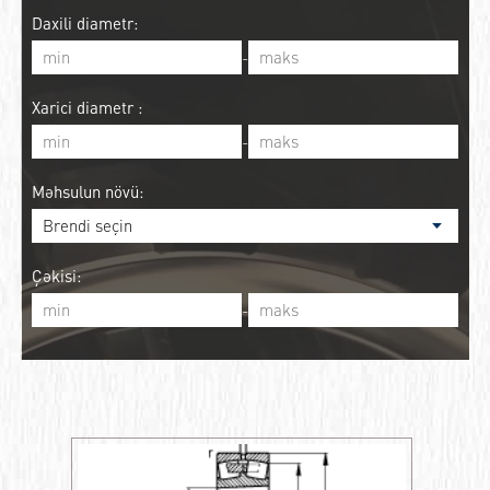
Daxili diametr:
-
Xarici diametr :
-
Məhsulun növü:
Çəkisi:
-