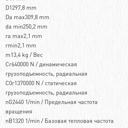
D1297,8 mm
Da max309,8 mm
da min250,2 mm
ra max2,1 mm
rmin2,1 mm
m13,4 kg / Вес
Cr640000 N / динамическая
грузоподъемность, радиальная
C0r1370000 N / статическая
грузоподъемность, радиальная
nG2440 1/min / Предельная частота
вращения
nB1320 1/min / Базовая тепловая частота