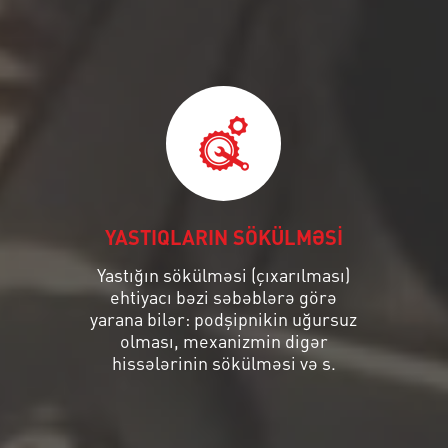
YASTIQLARIN SÖKÜLMƏSİ
Yastığın sökülməsi (çıxarılması)
ehtiyacı bəzi səbəblərə görə
yarana bilər: podşipnikin uğursuz
olması, mexanizmin digər
hissələrinin sökülməsi və s.