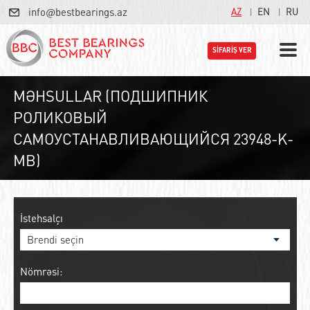
info@bestbearings.az
AZ
EN
RU
SİFARİŞ VER
MƏHSULLAR (ПОДШИПНИК
РОЛИКОВЫЙ
САМОУСТАНАВЛИВАЮЩИЙСЯ 23948-K-
MB)
İstehsalçı
Nömrəsi: