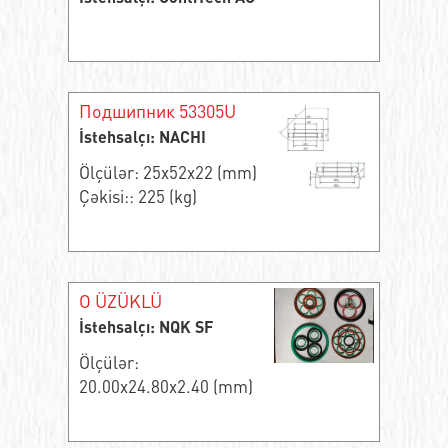
Подшипник 53305U
İstehsalçı: NACHI
Ölçülər: 25x52x22 (mm)
Çəkisi:: 225 (kg)
O ÜZÜKLÜ
İstehsalçı: NQK SF
Ölçülər:
20.00x24.80x2.40 (mm)