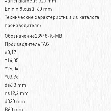
Xarici diametr: 320 mm
Eninin ölçüsü: 60 mm
Технические характеристики из каталога
производителя:
Обозначение23948-K-MB
ПроизводительFAG
e0,17
Y14,05
Y26,04
Y03,96
ds6,3 mm
ns12,2 mm
d320 mm
B60 mm