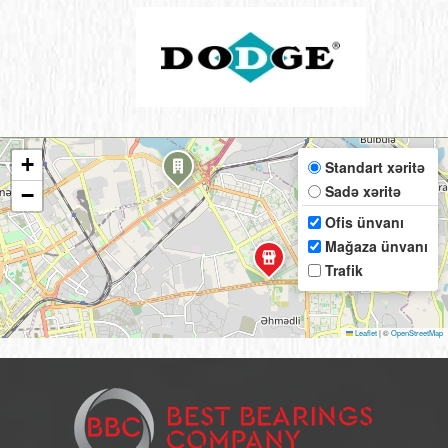
+
Standart xəritə
Sadə xəritə
−
Ofis ünvanı
Mağaza ünvanı
Trafik
Leaflet
|
©
OpenStreetMap