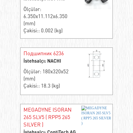
Ölçülər:
6.350x11.112x6.350
(mm)
Çəkisi:: 0.002 (kg)
Подшипник 6236
İstehsalçı: NACHI
Ölçülər: 180x320x52
(mm)
Çəkisi:: 18.3 (kg)
MEGADYNE ISORAN
265 SLV5 ( RPP5 265
SILVER )
İstehsalçı: ContiTech AG