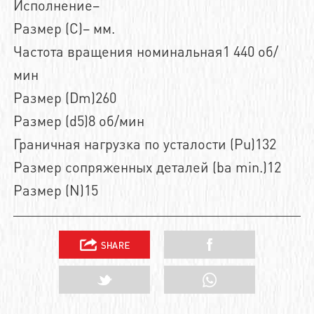
Исполнение–
Размер (C)– мм.
Частота вращения номинальная1 440 об/
мин
Размер (Dm)260
Размер (d5)8 об/мин
Граничная нагрузка по усталости (Pu)132
Размер сопряженных деталей (ba min.)12
Размер (N)15