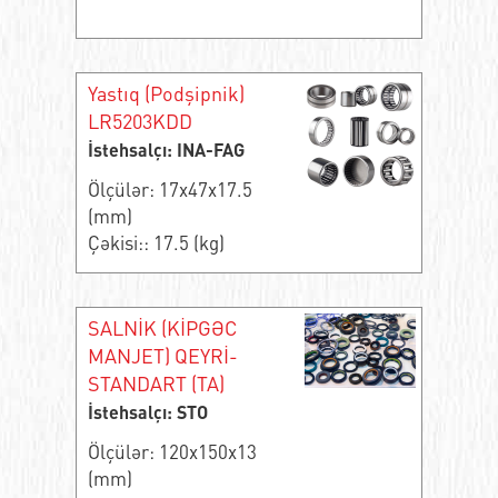
Yastıq (Podşipnik)
LR5203KDD
İstehsalçı: INA-FAG
Ölçülər: 17x47x17.5
(mm)
Çəkisi:: 17.5 (kg)
SALNİK (KİPGƏC
MANJET) QEYRİ-
STANDART (TA)
İstehsalçı: STO
Ölçülər: 120x150x13
(mm)