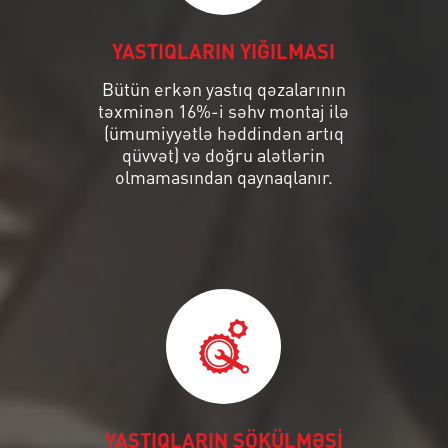
YASTIQLARIN YIĞILMASI
Bütün erkən yastıq qəzalarının
təxminən 16%-i səhv montaj ilə
(ümumiyyətlə həddindən artıq
qüvvət) və doğru alətlərin
olmamasından qaynaqlanır.
YASTIQLARIN SÖKÜLMƏSİ