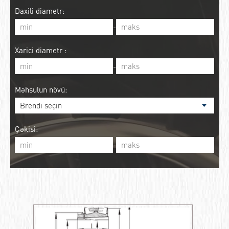
Daxili diametr:
-
Xarici diametr :
-
Məhsulun növü:
Çəkisi:
-