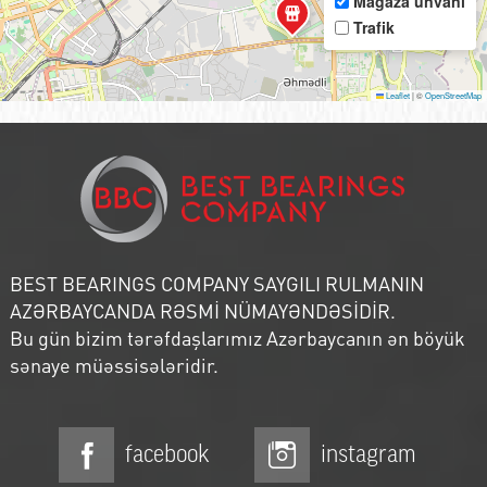
Mağaza ünvanı
Trafik
Leaflet
|
©
OpenStreetMap
BEST BEARINGS COMPANY SAYGILI RULMANIN
AZƏRBAYCANDA RƏSMİ NÜMAYƏNDƏSİDİR.
Bu gün bizim tərəfdaşlarımız Azərbaycanın ən böyük
sənaye müəssisələridir.
facebook
instagram