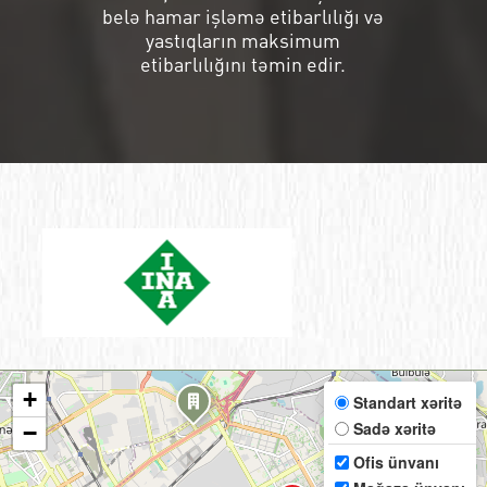
belə hamar işləmə etibarlılığı və
yastıqların maksimum
etibarlılığını təmin edir.
+
Standart xəritə
Sadə xəritə
−
Ofis ünvanı