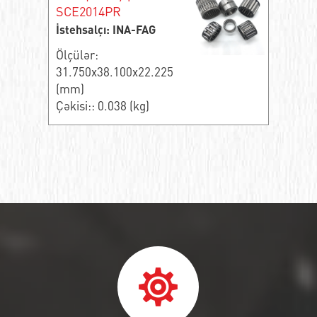
SCE2014PR
İstehsalçı: INA-FAG
Ölçülər:
31.750x38.100x22.225
(mm)
Çəkisi:: 0.038 (kg)