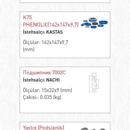
K75
PHENOLIC(142x147x9,7)
İstehsalçı: KASTAS
Ölçülər: 142x147x9,7
(mm)
Подшипник 7002C
İstehsalçı: NACHI
Ölçülər: 15x32x9 (mm)
Çəkisi:: 0.035 (kg)
Yastıq (Podşipnik)