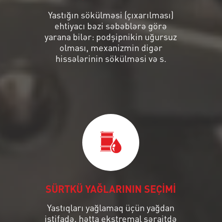
Yastığın sökülməsi (çıxarılması)
ehtiyacı bəzi səbəblərə görə
yarana bilər: podşipnikin uğursuz
olması, mexanizmin digər
hissələrinin sökülməsi və s.
SÜRTKÜ YAĞLARININ SEÇİMİ
Yastıqları yağlamaq üçün yağdan
istifadə, hətta ekstremal şəraitdə