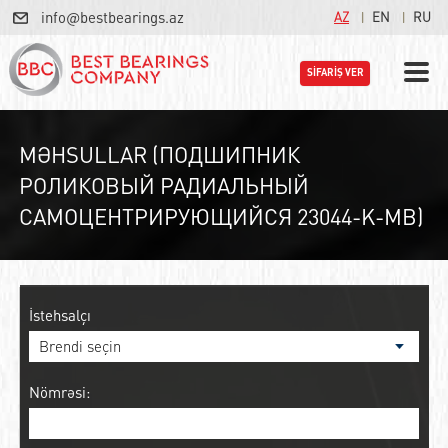
info@bestbearings.az
AZ
EN
RU
SİFARİŞ VER
MƏHSULLAR (ПОДШИПНИК
РОЛИКОВЫЙ РАДИАЛЬНЫЙ
САМОЦЕНТРИРУЮЩИЙСЯ 23044-K-MB)
İstehsalçı
Nömrəsi: