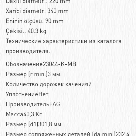
Daxili diametr:: 220 mm
Xarici diametr: 340 mm
Eninin ölçüsü: 90 mm
Çəkisi:: 40.3 kg
Технические характеристики из каталога
производителя:
Обозначение23044-K-MB
Размер (r min.)3 мм.
Количество дорожек качения2
УплотнениеНет
ПроизводительFAG
Масса40,3 Кг
Размер (d1)301,8 мм.
Размер сопряженных деталей (da min.)232,4