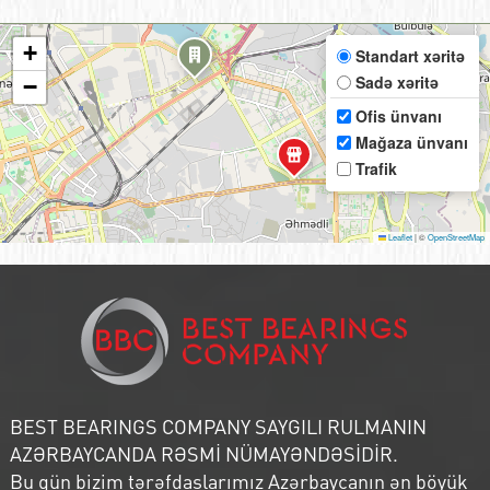
+
Standart xəritə
Sadə xəritə
−
Ofis ünvanı
Mağaza ünvanı
Trafik
Leaflet
|
©
OpenStreetMap
BEST BEARINGS COMPANY SAYGILI RULMANIN
AZƏRBAYCANDA RƏSMİ NÜMAYƏNDƏSİDİR.
Bu gün bizim tərəfdaşlarımız Azərbaycanın ən böyük