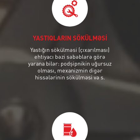
YASTIQLARIN SÖKÜLMƏSİ
Yastığın sökülməsi (çıxarılması)
ehtiyacı bəzi səbəblərə görə
yarana bilər: podşipnikin uğursuz
olması, mexanizmin digər
hissələrinin sökülməsi və s.