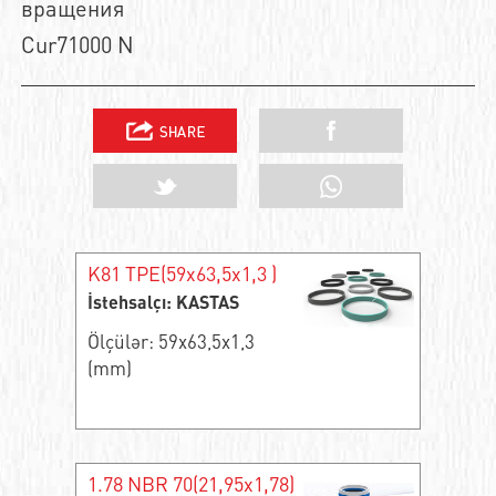
вращения
Cur71000 N
K81 TPE(59x63,5x1,3 )
İstehsalçı: KASTAS
Ölçülər: 59x63,5x1,3
(mm)
1.78 NBR 70(21,95x1,78)