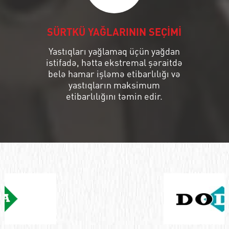
SÜRTKÜ YAĞLARININ SEÇİMİ
Yastıqları yağlamaq üçün yağdan
istifadə, hətta ekstremal şəraitdə
belə hamar işləmə etibarlılığı və
yastıqların maksimum
etibarlılığını təmin edir.