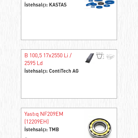
İstehsalçı: KASTAS
B 100,5 17x2550 Li /
2595 Ld
İstehsalçı: ContiTech AG
Yastıq NF209EM
(12209EH)
İstehsalçı: TMB