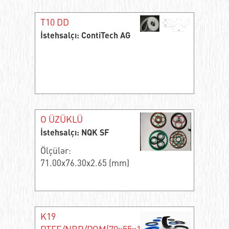
T10 DD
İstehsalçı: ContiTech AG
O ÜZÜKLÜ
İstehsalçı: NQK SF
Ölçülər:
71.00x76.30x2.65 (mm)
K19
PTFE/NBR/POM(70x55x11)