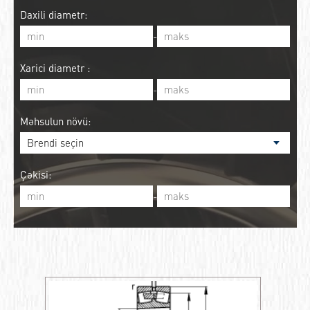
Daxili diametr:
-
Xarici diametr :
-
Məhsulun növü:
Çəkisi:
-