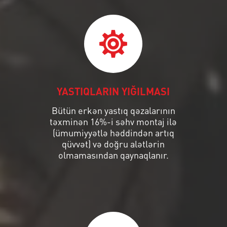
YASTIQLARIN YIĞILMASI
Bütün erkən yastıq qəzalarının
təxminən 16%-i səhv montaj ilə
(ümumiyyətlə həddindən artıq
qüvvət) və doğru alətlərin
olmamasından qaynaqlanır.