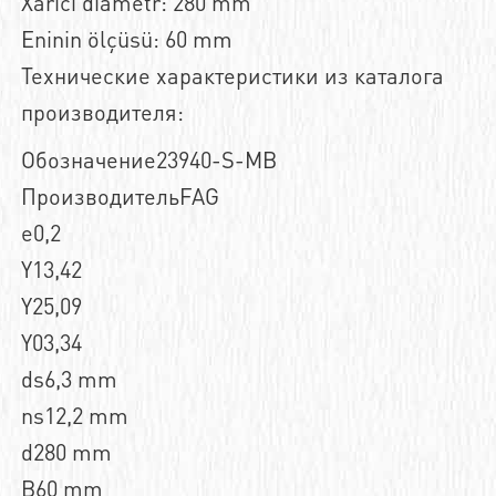
Xarici diametr: 280 mm
Eninin ölçüsü: 60 mm
Технические характеристики из каталога
производителя:
Обозначение23940-S-MB
ПроизводительFAG
e0,2
Y13,42
Y25,09
Y03,34
ds6,3 mm
ns12,2 mm
d280 mm
B60 mm