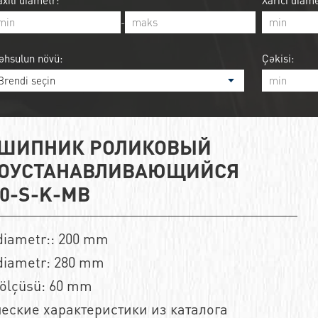
xili diametr:
Xarici diame
-
əhsulun növü:
Çəkisi:
ШИПНИК РОЛИКОВЫЙ
ОУСТАНАВЛИВАЮЩИЙСЯ
40-S-K-MB
 diametr:: 200 mm
 diametr: 280 mm
 ölçüsü: 60 mm
еские характеристики из каталога