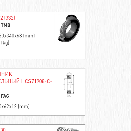
2 (332)
: TMB
160x340x68 (mm)
 (kg)
ПНИК
ЛЬНЫЙ HCS71908-C-
: FAG
40x62x12 (mm)
330