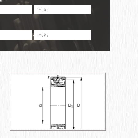
tr :
-
-