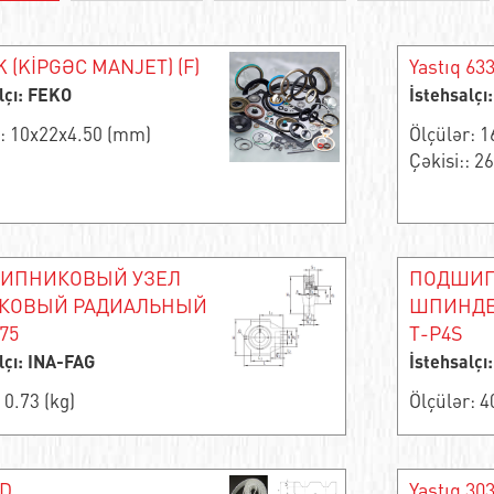
 (KİPGƏC MANJET) (F)
Yastıq 633
lçı: FEKO
İstehsalçı
r: 10x22x4.50 (mm)
Ölçülər: 
Çəkisi:: 26
ИПНИКОВЫЙ УЗЕЛ
ПОДШИ
КОВЫЙ РАДИАЛЬНЫЙ
ШПИНДЕ
75
T-P4S
lçı: INA-FAG
İstehsalçı
 0.73 (kg)
Ölçülər: 
DD
Yastıq 30