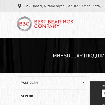
Bakı şəhəri, Nizami rayonu, AZ1029, Arena Plaza, 1
MƏHSULLAR (ПОДШИ
YASTIQLAR
İs
Однорядные шариковые подшипники
SEPLƏR
Роликовые радиально-упорные