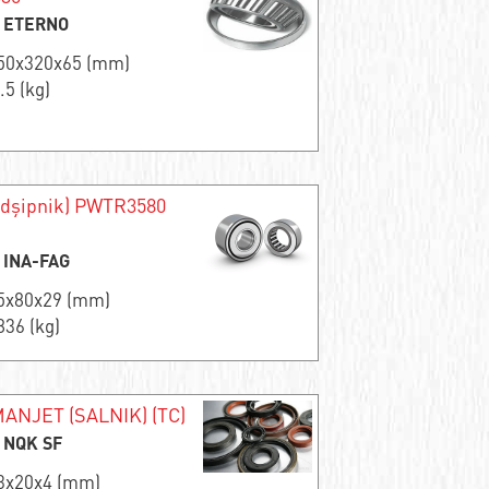
ı: ETERNO
150x320x65 (mm)
.5 (kg)
odşipnik) PWTR3580
: INA-FAG
35x80x29 (mm)
836 (kg)
ANJET (SALNIK) (TC)
: NQK SF
13x20x4 (mm)