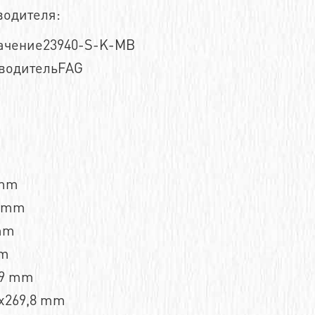
водителя:
ачение23940-S-K-MB
водительFAG
 mm
2 mm
mm
mm
,9 mm
x269,8 mm