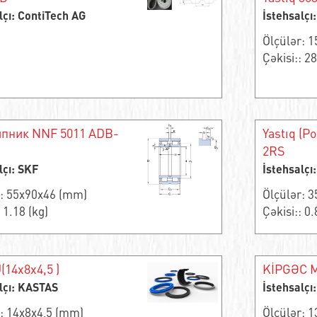
lçı: ContiTech AG
İstehsalç
Ölçülər: 
Çəkisi:: 28
пник NNF 5011 ADB-
Yastıq (P
2RS
lçı: SKF
İstehsalçı
r: 55x90x46 (mm)
Ölçülər: 
 1.18 (kg)
Çəkisi:: 0.
(14x8x4,5 )
KİPGƏC M
lçı: KASTAS
İstehsalçı
r: 14x8x4,5 (mm)
Ölçülər: 