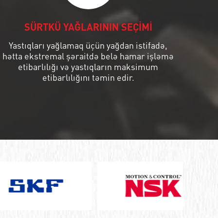
SÜRTKÜ YAĞLARININ SEÇİMİ
Yastıqları yağlamaq üçün yağdan istifadə,
hətta ekstremal şəraitdə belə hamar işləmə
etibarlılığı və yastıqların maksimum
etibarlılığını təmin edir.