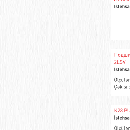
İstehsa
Игольчатые подшипники
Цилиндрический подшипник качения
Цилиндрические роликоподшипники
Опорный ролик роликовый радиальный
двухрядный
Подши
2LSV
Шарикоподшипники из нержавеющей
İstehsa
стали
Ölçülə
Ступичный подшипник
Çəkisi::
Подшипник роликовый радиально-
упорный
K23 PU
Подшипник игольчатый радиальный
İstehsa
самоцентрирующийся однорядный
Ölçülə