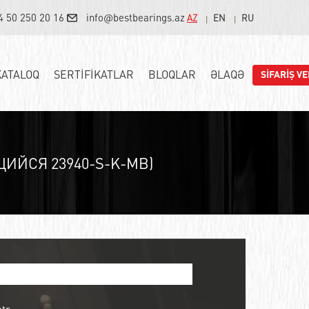
4 50 250 20 16
info@bestbearings.az
AZ
EN
RU
KATALOQ
SERTİFİKATLAR
BLOQLAR
ƏLAQƏ
SİFARİŞ VE
ЙСЯ 23940-S-K-MB)