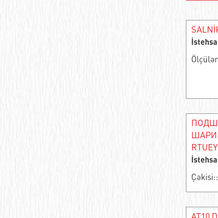
Упорные шарикоподшипники
Упорный игольчатый роликовый
SALNİK
сепаратор
İstehsa
Подшипник скольжения сферический
Ölçülə
Игольчатый подшипник
Обгонная муфта
Сферические подшипники скольжения
ПОДШ
ШАРИ
Ролик иглы и агрегат клетки
RTUEY
İstehsa
Опорный ролик роликовый радиальный
однорядный
Çəkisi::
Замкнутый линейный втулочный узел
Цилиндрический роликоподшипник
AT10 