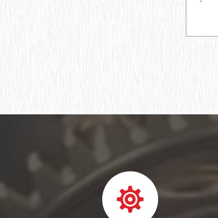
Опорный ролик
Подшипниковый узел
Подшипник шариковый упорный
Упорный ролик
Кольца подшипников
Подшипник роликовый упорный
однорядный
Подшипник шариковый радиально-
упорный двухрядный
Подшипник шариковый радиально-
упорный
Подшипник шариковый закрепляемый