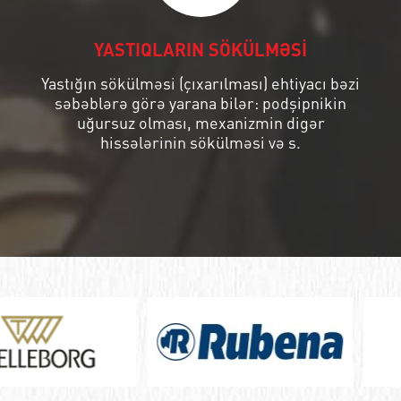
YASTIQLARIN SÖKÜLMƏSİ
Yastığın sökülməsi (çıxarılması) ehtiyacı bəzi
səbəblərə görə yarana bilər: podşipnikin
uğursuz olması, mexanizmin digər
hissələrinin sökülməsi və s.