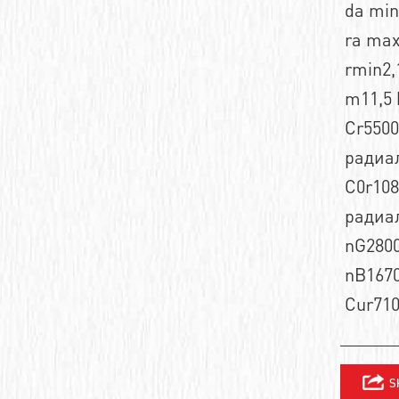
da mi
Шевронные зубчатые ремни
Сверхточные подшипники
ra ma
Зубчатые полиуретановые ремни
rmin2
Высокотемпературные подшипники
m11,5 
Двухсторонние зубчатые ремни
Низкотемпературные подшипники
Cr5500
Зубчатые полиуретановые ремни профиля
Миниатюрные радиальные
радиа
шарикоподшипники
C0r108
Самоустанавливающиеся
радиа
шарикоподшипники
nG2800
Двухрядные радиально-упорные
nB1670
шарикоподшипники
Cur71
Радиальные шариковые подшипники
Радиально-упорные однорядные
шарикоподшипники