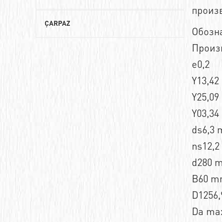
произ
Роликовые цилиндрические подшипники
Резиновый зубчатый ремень
ÇARPAZ
Обозн
Сферические роликовые подшипники
Ремни зубчатые из полиуретана
Произ
Радиально-упорные шариковые
e0,2
Ремни клиновые
подшипники
Y13,42
Ремни многоручьевые
Конические роликовые подшипники
Y25,09
Сверхмощные ремни
Y03,34
Упорные шариковые подшипники
ds6,3
Зубчатый ремень
Упорные роликовые подшипники
ns12,
Клиновой ремень
Шарнирные подшипники (GE)
d280 
Поликлиновые ремни
Опорные ролики
B60 
Многоручьевые клиновые ремни
D1256
Комбинированные подшипники
Da ma
Двухсторонний зубчатый
Закрепляемые подшипники