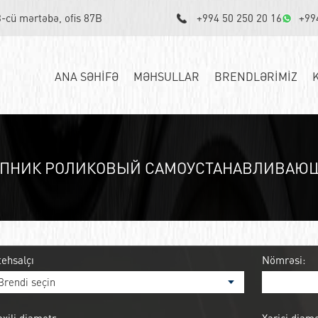
3-cü mərtəbə, ofis 87B
+994 50 250 20 16
+99
ANA SƏHİFƏ
MƏHSULLAR
BRENDLƏRİMİZ
ПНИК РОЛИКОВЫЙ САМОУСТАНАВЛИВАЮЩИ
tehsalçı
Nömrəsi: