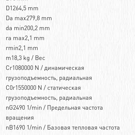
D1264,5 mm
Da max279,8 mm
da min200,2 mm
ra max2,1 mm
rmin2,1 mm
m18,3 kg / Вес
Cr1080000 N / динамическая
грузоподъемность, радиальная
C0r1550000 N / статическая
грузоподъемность, радиальная
nG2490 1/min / Предельная частота
вращения
nB1690 1/min / Базовая тепловая частота