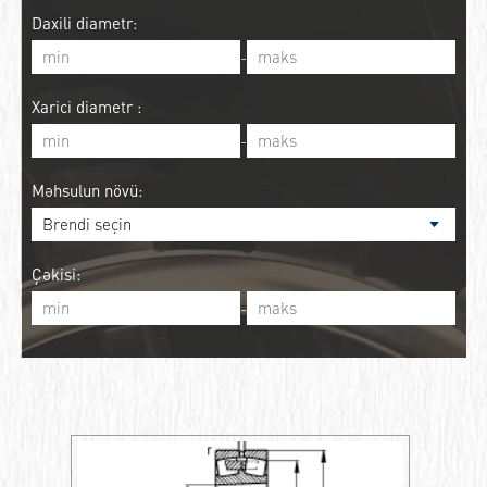
Daxili diametr:
-
Xarici diametr :
-
Məhsulun növü:
Çəkisi:
-