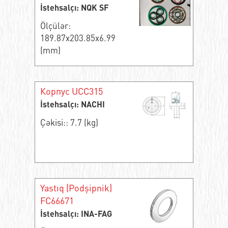
İstehsalçı: NQK SF
Ölçülər:
189.87x203.85x6.99
(mm)
Корпус UCC315
İstehsalçı: NACHI
Çəkisi:: 7.7 (kg)
Yastıq (Podşipnik)
FC66671
İstehsalçı: INA-FAG