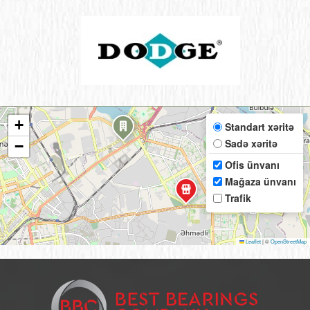
+
Standart xəritə
Sadə xəritə
−
Ofis ünvanı
Mağaza ünvanı
Trafik
Leaflet
|
©
OpenStreetMap