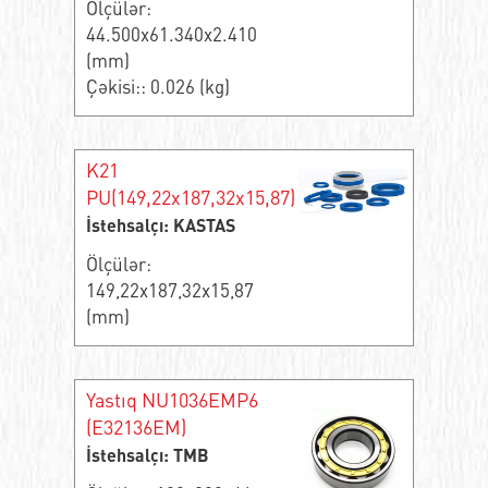
Ölçülər:
44.500x61.340x2.410
(mm)
Çəkisi:: 0.026 (kg)
K21
PU(149,22x187,32x15,87)
İstehsalçı: KASTAS
Ölçülər:
149,22x187,32x15,87
(mm)
Yastıq NU1036EMP6
(E32136EM)
İstehsalçı: TMB