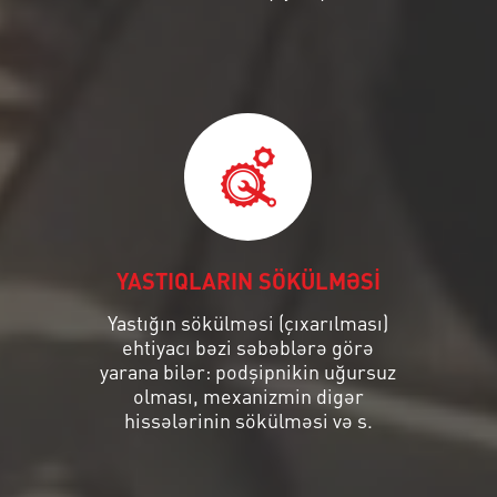
YASTIQLARIN SÖKÜLMƏSİ
Yastığın sökülməsi (çıxarılması)
ehtiyacı bəzi səbəblərə görə
yarana bilər: podşipnikin uğursuz
olması, mexanizmin digər
hissələrinin sökülməsi və s.