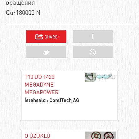
вращения
Cur180000 N
T10 DD 1420
MEGADYNE
MEGAPOWER
İstehsalçı: ContiTech AG
O ÜZÜKLÜ