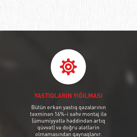
YASTIQLARIN YIĞILMASI
Bütün erkən yastıq qəzalarının
təxminən 16%-i səhv montaj ilə
(ümumiyyətlə həddindən artıq
qüvvət) və doğru alətlərin
olmamasından qaynaqlanır.