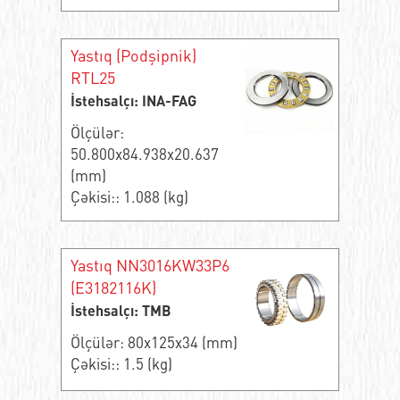
Yastıq (Podşipnik)
RTL25
İstehsalçı: INA-FAG
Ölçülər:
50.800x84.938x20.637
(mm)
Çəkisi:: 1.088 (kg)
Yastıq NN3016KW33P6
(E3182116K)
İstehsalçı: TMB
Ölçülər: 80x125x34 (mm)
Çəkisi:: 1.5 (kg)