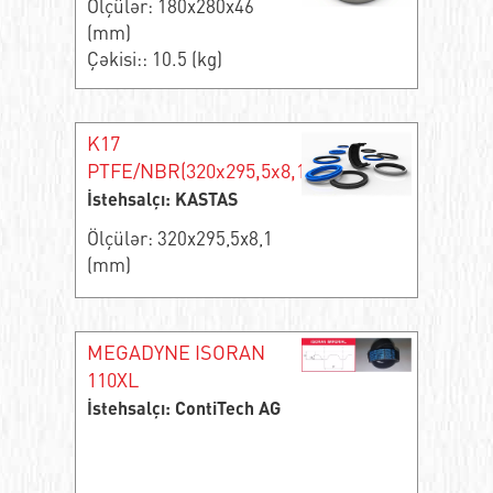
Ölçülər: 180x280x46
(mm)
Çəkisi:: 10.5 (kg)
K17
PTFE/NBR(320x295,5x8,1)
İstehsalçı: KASTAS
Ölçülər: 320x295,5x8,1
(mm)
MEGADYNE ISORAN
110XL
İstehsalçı: ContiTech AG