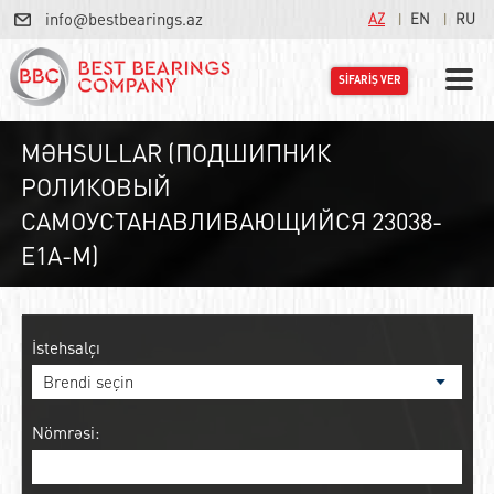
info@bestbearings.az
AZ
EN
RU
SİFARİŞ VER
MƏHSULLAR (ПОДШИПНИК
РОЛИКОВЫЙ
САМОУСТАНАВЛИВАЮЩИЙСЯ 23038-
E1A-M)
İstehsalçı
Nömrəsi: