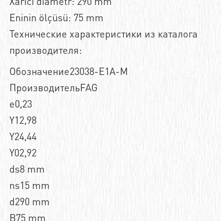
Xarici diametr: 290 mm
Eninin ölçüsü: 75 mm
Технические характеристики из каталога
производителя:
Обозначение23038-E1A-M
ПроизводительFAG
e0,23
Y12,98
Y24,44
Y02,92
ds8 mm
ns15 mm
d290 mm
B75 mm