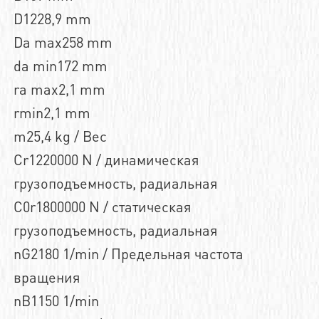
D1228,9 mm
Da max258 mm
da min172 mm
ra max2,1 mm
rmin2,1 mm
m25,4 kg / Вес
Cr1220000 N / динамическая
грузоподъемность, радиальная
C0r1800000 N / статическая
грузоподъемность, радиальная
nG2180 1/min / Предельная частота
вращения
nB1150 1/min