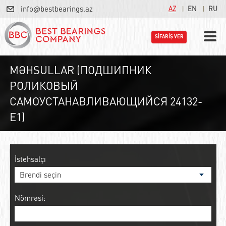
info@bestbearings.az
AZ
EN
RU
SİFARİŞ VER
MƏHSULLAR (ПОДШИПНИК
РОЛИКОВЫЙ
САМОУСТАНАВЛИВАЮЩИЙСЯ 24132-
E1)
İstehsalçı
Nömrəsi: