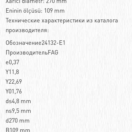
Xarici diametr: 270 mm
Eninin ölçüsü: 109 mm
Технические характеристики из каталога
производителя:
Обозначение24132-E1
ПроизводительFAG
e0,37
Y11,8
Y22,69
Y01,76
ds4,8 mm
ns9,5 mm
d270 mm
B109 mm