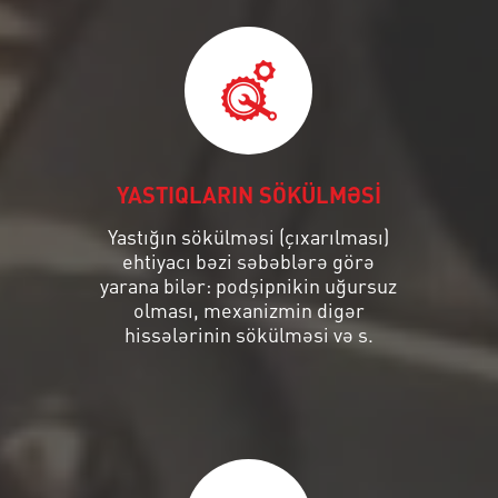
YASTIQLARIN SÖKÜLMƏSİ
Yastığın sökülməsi (çıxarılması)
ehtiyacı bəzi səbəblərə görə
yarana bilər: podşipnikin uğursuz
olması, mexanizmin digər
hissələrinin sökülməsi və s.