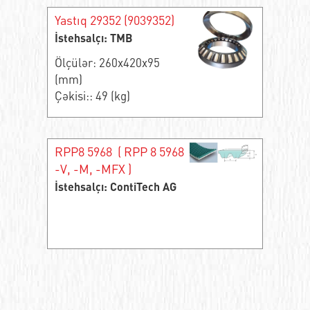
Yastıq 29352 (9039352)
İstehsalçı: TMB
Ölçülər: 260x420x95
(mm)
Çəkisi:: 49 (kg)
RPP8 5968 ( RPP 8 5968
-V, -M, -MFX )
İstehsalçı: ContiTech AG