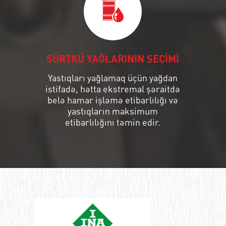
SÜRTKÜ YAĞLARININ SEÇİMİ
Yastıqları yağlamaq üçün yağdan
istifadə, hətta ekstremal şəraitdə
belə hamar işləmə etibarlılığı və
yastıqların maksimum
etibarlılığını təmin edir.