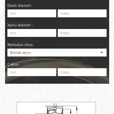
Daxili diametr:
-
Xarici diametr :
-
Məhsulun növü:
Çəkisi:
-