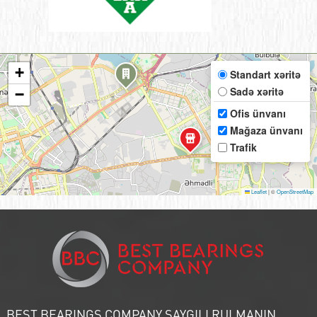
+
Standart xəritə
Sadə xəritə
−
Ofis ünvanı
Mağaza ünvanı
Trafik
Leaflet
|
©
OpenStreetMap
BEST BEARINGS COMPANY SAYGILI RULMANIN