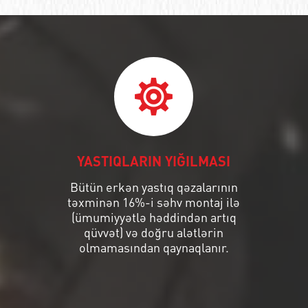
YASTIQLARIN YIĞILMASI
Bütün erkən yastıq qəzalarının
təxminən 16%-i səhv montaj ilə
(ümumiyyətlə həddindən artıq
qüvvət) və doğru alətlərin
olmamasından qaynaqlanır.