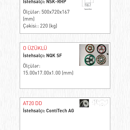
İstehsalçı: NSK-RHP
Ölçülər: 500x720x167
(mm)
Çəkisi:: 220 (kg)
O ÜZÜKLÜ
İstehsalçı: NQK SF
Ölçülər:
15.00x17.00x1.00 (mm)
AT20 DD
İstehsalçı: ContiTech AG