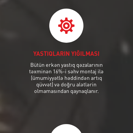
YASTIQLARIN YIĞILMASI
Bütün erkən yastıq qəzalarının
təxminən 16%-i səhv montaj ilə
(ümumiyyətlə həddindən artıq
qüvvət) və doğru alətlərin
olmamasından qaynaqlanır.