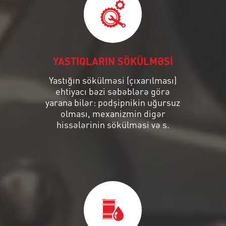
YASTIQLARIN SÖKÜLMƏSİ
Yastığın sökülməsi (çıxarılması)
ehtiyacı bəzi səbəblərə görə
yarana bilər: podşipnikin uğursuz
olması, mexanizmin digər
hissələrinin sökülməsi və s.