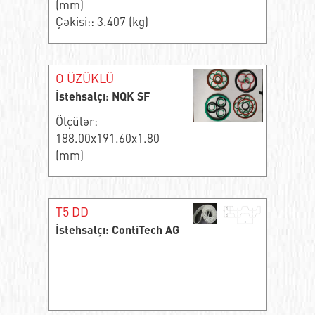
(mm)
Çəkisi:: 3.407 (kg)
O ÜZÜKLÜ
İstehsalçı: NQK SF
Ölçülər:
188.00x191.60x1.80
(mm)
T5 DD
İstehsalçı: ContiTech AG