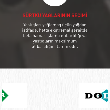
SÜRTKÜ YAĞLARININ SEÇİMİ
Yastıqları yağlamaq üçün yağdan
istifadə, hətta ekstremal şəraitdə
belə hamar işləmə etibarlılığı və
yastıqların maksimum
etibarlılığını təmin edir.