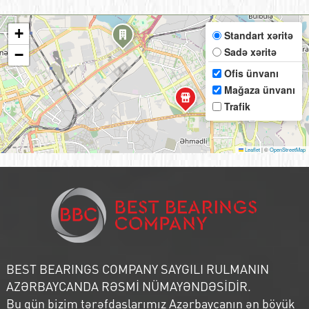
+
Standart xəritə
Sadə xəritə
−
Ofis ünvanı
Mağaza ünvanı
Trafik
Leaflet
|
©
OpenStreetMap
BEST BEARINGS COMPANY SAYGILI RULMANIN
AZƏRBAYCANDA RƏSMİ NÜMAYƏNDƏSİDİR.
Bu gün bizim tərəfdaşlarımız Azərbaycanın ən böyük