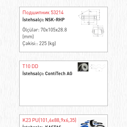
Подшипник 53214
İstehsalçı: NSK-RHP
Ölçülər: 70x105x28.8
(mm)
Çəkisi:: 225 (kg)
T10 DD
İstehsalçı: ContiTech AG
K23 PU(101,6x88,9x6,35)