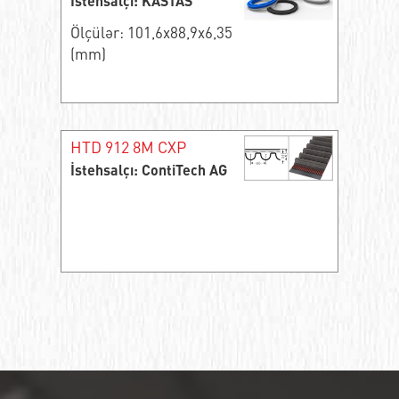
İstehsalçı: KASTAS
Ölçülər: 101,6x88,9x6,35
(mm)
HTD 912 8M CXP
İstehsalçı: ContiTech AG