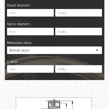
Daxili diametr:
-
Xarici diametr :
-
Məhsulun növü:
Çəkisi:
-