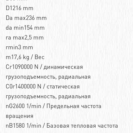
D1216 mm
Da max236 mm
da min154 mm
ra max2,5 mm
rmin3 mm
m17,6 kg / Вес
Cr1090000 N / динамическая
грузоподъемность, радиальная
C0r1400000 N / статическая
грузоподъемность, радиальная
nG2600 1/min / Предельная частота
вращения
nB1580 1/min / Базовая тепловая частота