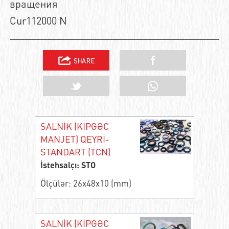
вращения
Cur112000 N
SALNİK (KİPGƏC
MANJET) QEYRİ-
STANDART (TCN)
İstehsalçı: STO
Ölçülər: 26x48x10 (mm)
SALNİK (KİPGƏC