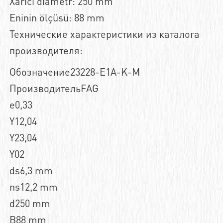
Xarici diametr: 250 mm
Eninin ölçüsü: 88 mm
Технические характеристики из каталога
производителя:
Обозначение23228-E1A-K-M
ПроизводительFAG
e0,33
Y12,04
Y23,04
Y02
ds6,3 mm
ns12,2 mm
d250 mm
B88 mm