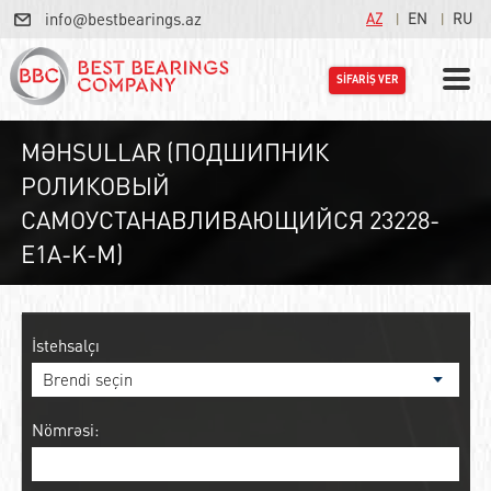
info@bestbearings.az
AZ
EN
RU
SİFARİŞ VER
MƏHSULLAR (ПОДШИПНИК
РОЛИКОВЫЙ
САМОУСТАНАВЛИВАЮЩИЙСЯ 23228-
E1A-K-M)
İstehsalçı
Nömrəsi: