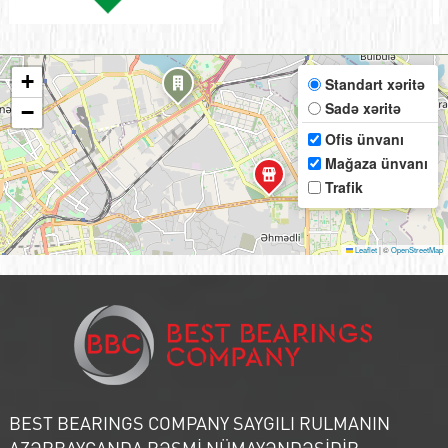
+
Standart xəritə
Sadə xəritə
−
Ofis ünvanı
Mağaza ünvanı
Trafik
Leaflet
|
©
OpenStreetMap
BEST BEARINGS COMPANY SAYGILI RULMANIN
AZƏRBAYCANDA RƏSMİ NÜMAYƏNDƏSİDİR.