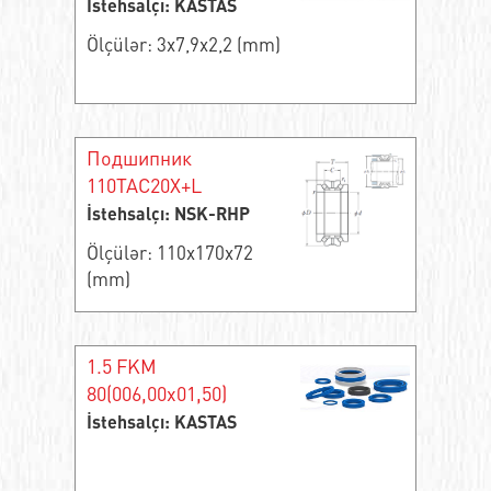
İstehsalçı: KASTAS
Ölçülər: 3x7,9x2,2 (mm)
Подшипник
110TAC20X+L
İstehsalçı: NSK-RHP
Ölçülər: 110x170x72
(mm)
1.5 FKM
80(006,00x01,50)
İstehsalçı: KASTAS