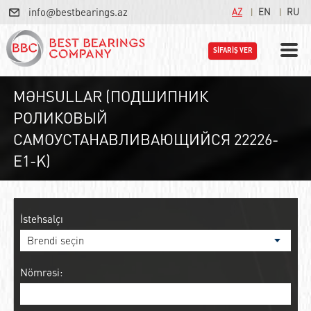
info@bestbearings.az
AZ
EN
RU
SİFARİŞ VER
MƏHSULLAR (ПОДШИПНИК
РОЛИКОВЫЙ
САМОУСТАНАВЛИВАЮЩИЙСЯ 22226-
E1-K)
İstehsalçı
Nömrəsi: