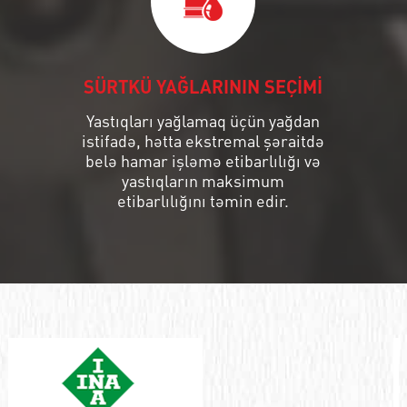
SÜRTKÜ YAĞLARININ SEÇİMİ
Yastıqları yağlamaq üçün yağdan
istifadə, hətta ekstremal şəraitdə
belə hamar işləmə etibarlılığı və
yastıqların maksimum
etibarlılığını təmin edir.