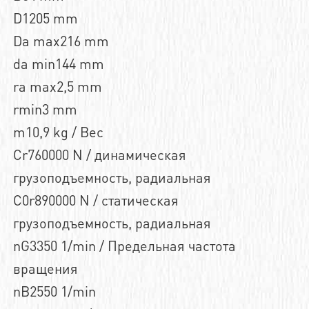
D1205 mm
Da max216 mm
da min144 mm
ra max2,5 mm
rmin3 mm
m10,9 kg / Вес
Cr760000 N / динамическая
грузоподъемность, радиальная
C0r890000 N / статическая
грузоподъемность, радиальная
nG3350 1/min / Предельная частота
вращения
nB2550 1/min