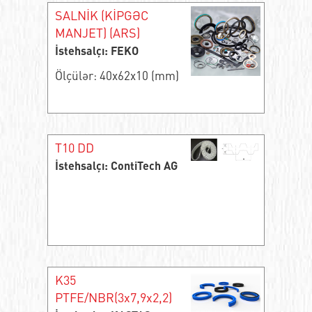
SALNİK (KİPGƏC
MANJET) (ARS)
İstehsalçı: FEKO
Ölçülər: 40x62x10 (mm)
T10 DD
İstehsalçı: ContiTech AG
K35
PTFE/NBR(3x7,9x2,2)