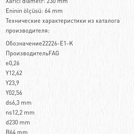
Xarici diametr: 230 mm
Eninin ölçüsü: 64 mm
Технические характеристики из каталога
производителя:
Обозначение22226-E1-K
ПроизводительFAG
e0,26
Y12,62
Y23,9
Y02,56
ds6,3 mm
ns12,2 mm
d230 mm
B64 mm