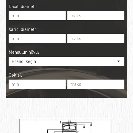
Daxili diametr:
-
Xarici diametr :
-
Məhsulun növü:
Çəkisi:
-