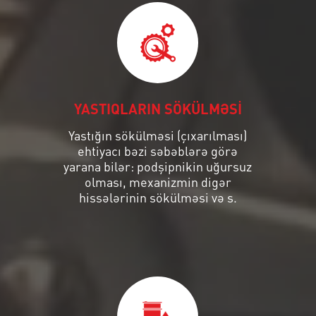
YASTIQLARIN SÖKÜLMƏSİ
Yastığın sökülməsi (çıxarılması)
ehtiyacı bəzi səbəblərə görə
yarana bilər: podşipnikin uğursuz
olması, mexanizmin digər
hissələrinin sökülməsi və s.