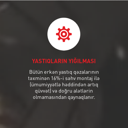
YASTIQLARIN YIĞILMASI
Bütün erkən yastıq qəzalarının
təxminən 16%-i səhv montaj ilə
(ümumiyyətlə həddindən artıq
qüvvət) və doğru alətlərin
olmamasından qaynaqlanır.