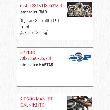
Yastıq 23160 (3053760)
İstehsalçı: TMB
Ölçülər: 300x500x160
(mm)
Çəkisi:: 125 (kg)
5.7 NBR
90(238,60x05,70)
İstehsalçı: KASTAS
KİPGƏC MANJET
(SALNIK) (TC)