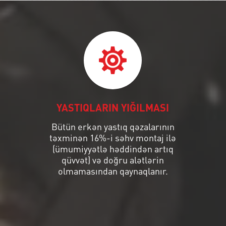
YASTIQLARIN YIĞILMASI
Bütün erkən yastıq qəzalarının
təxminən 16%-i səhv montaj ilə
(ümumiyyətlə həddindən artıq
qüvvət) və doğru alətlərin
olmamasından qaynaqlanır.