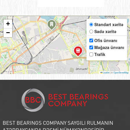
+
Standart xəritə
Sadə xəritə
−
Ofis ünvanı
Mağaza ünvanı
Trafik
Leaflet
|
©
OpenStreetMap
BEST BEARINGS COMPANY SAYGILI RULMANIN
AZƏRBAYCANDA RƏSMİ NÜMAYƏNDƏSİDİR.