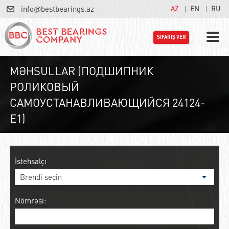
info@bestbearings.az
AZ
EN
RU
SİFARİŞ VER
MƏHSULLAR (ПОДШИПНИК
РОЛИКОВЫЙ
САМОУСТАНАВЛИВАЮЩИЙСЯ 24124-
E1)
İstehsalçı
Nömrəsi: