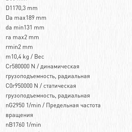
D1170,3 mm
Da max189 mm
da min131 mm
ra max2 mm
rmin2 mm
m10,4 kg / Вес
Cr580000 N / динамическая
грузоподъемность, радиальная
C0r950000 N / статическая
грузоподъемность, радиальная
nG2950 1/min / Предельная частота
вращения
nB1760 1/min