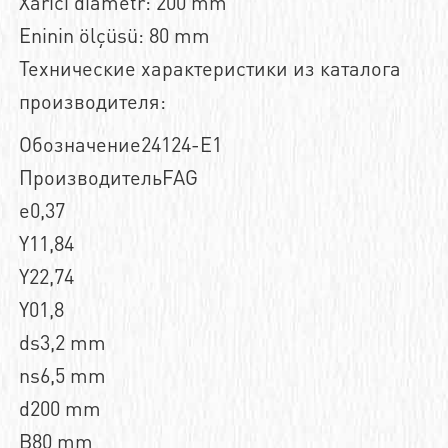
Xarici diametr: 200 mm
Eninin ölçüsü: 80 mm
Технические характеристики из каталога
производителя:
Обозначение24124-E1
ПроизводительFAG
e0,37
Y11,84
Y22,74
Y01,8
ds3,2 mm
ns6,5 mm
d200 mm
B80 mm