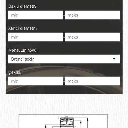
Daxili diametr:
-
Xarici diametr :
-
Məhsulun növü:
Çəkisi:
-