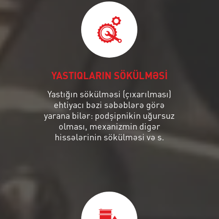
YASTIQLARIN SÖKÜLMƏSİ
Yastığın sökülməsi (çıxarılması)
ehtiyacı bəzi səbəblərə görə
yarana bilər: podşipnikin uğursuz
olması, mexanizmin digər
hissələrinin sökülməsi və s.