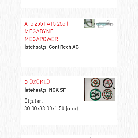
AT5 255 ( АТ5 255 )
MEGADYNE
MEGAPOWER
İstehsalçı: ContiTech AG
O ÜZÜKLÜ
İstehsalçı: NQK SF
Ölçülər:
30.00x33.00x1.50 (mm)