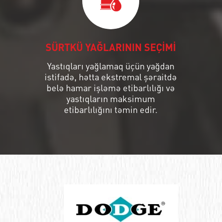
SÜRTKÜ YAĞLARININ SEÇİMİ
Yastıqları yağlamaq üçün yağdan
istifadə, hətta ekstremal şəraitdə
belə hamar işləmə etibarlılığı və
yastıqların maksimum
etibarlılığını təmin edir.